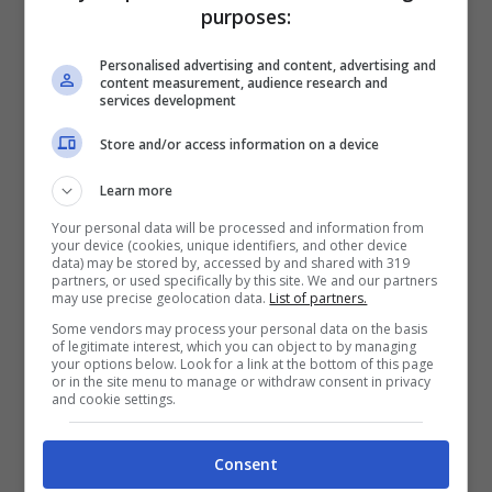
purposes:
Naturalmente, è bene, però, valutare
Personalised advertising and content, advertising and
content measurement, audience research and
eventuali
controindicazioni
, soprattutto a
services development
seconda del caso specifico, dello stato di
Store and/or access information on a device
salute del paziente e della sua storia
Learn more
clinica (ad esempio, se ci sono anche
Your personal data will be processed and information from
eventuali casi di patologie cardiovascolare
your device (cookies, unique identifiers, and other device
data) may be stored by, accessed by and shared with 319
partners, or used specifically by this site. We and our partners
o oncologiche in famiglia). Occorre,
may use precise geolocation data.
List of partners.
dunque, fare una
valutazione ginecologica
Some vendors may process your personal data on the basis
of legitimate interest, which you can object to by managing
per valutare benefici e rischi. I rischi
your options below. Look for a link at the bottom of this page
or in the site menu to manage or withdraw consent in privacy
riguardano, soprattutto, le
malattie
and cookie settings.
cardiache
, il
cancro al seno
,
ictus
,
Consent
trombosi nei vasi di polmoni e gambe
e