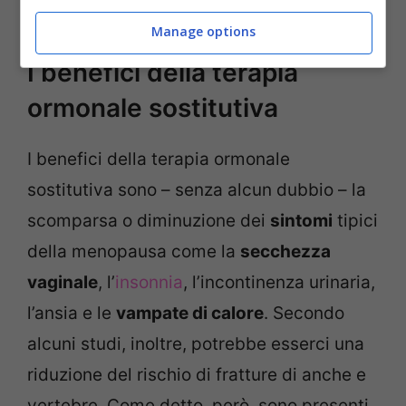
disturbi alla colecisti
.
Manage options
I benefici della terapia
ormonale sostitutiva
I benefici della terapia ormonale
sostitutiva sono – senza alcun dubbio – la
scomparsa o diminuzione dei
sintomi
tipici
della menopausa come la
secchezza
vaginale
, l’
insonnia
, l’incontinenza urinaria,
l’ansia e le
vampate di calore
. Secondo
alcuni studi, inoltre, potrebbe esserci una
riduzione del rischio di fratture di anche e
vertebre. Come detto, però, sono presenti