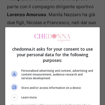
parte con il compagno dirigente sportivo
Lorenzo Amoruso
. Manila Nazzaro ha già
due figli, Nicolas e Francesco, nati dal suo
precedente matrimonio ma, si sa, quando
si ha il vero amore al proprio fianco il
desiderio di creare una nuova vita insieme
chedonna.it asks for your consent to use
è naturale. Di questo e di molto altro, la
your personal data for the following
purposes:
coppia ha parlato a
“Domenica Live”, nel
programma serale c’era anche l’elegante
Personalised advertising and content, advertising and
content measurement, audience research and
Guenda di cui vi abbiamo parlato qui
.
services development
Store and/or access information on a device
Learn more