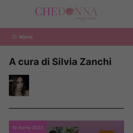
Vai
al
contenuto
Menu
A cura di Silvia Zanchi
19 Aprile 2023