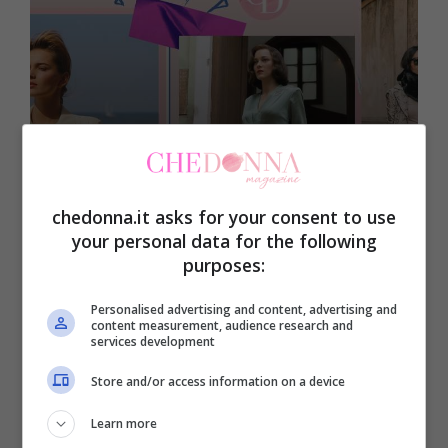
Moda
Come ricreare lo stile
chedonna.it asks for your consent to use
degli anni Quaranta con
your personal data for the following
purposes:
le proposte
contemporanee
Personalised advertising and content, advertising and
content measurement, audience research and
services development
Store and/or access information on a device
27 Marzo 2023
Learn more