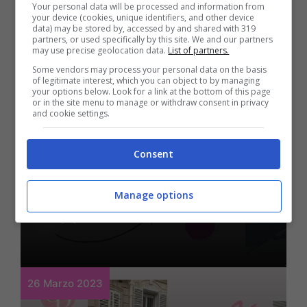
Your personal data will be processed and information from
your device (cookies, unique identifiers, and other device
data) may be stored by, accessed by and shared with 319
partners, or used specifically by this site. We and our partners
may use precise geolocation data.
List of partners.
Some vendors may process your personal data on the basis
of legitimate interest, which you can object to by managing
your options below. Look for a link at the bottom of this page
or in the site menu to manage or withdraw consent in privacy
Moda
and cookie settings.
I trucchi che non ti
Consent
aspetti per risultare più
seducente dal vivo e nel
Manage options
web
26 Marzo 2023