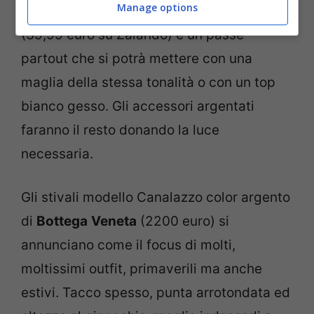
Manage options
nostri guardaroba. Il modello lungo di
Yas
(39,99 euro su Zalando) è un passe-
partout che si potrà mettere con una
maglia della stessa tonalità o con un top
bianco gesso. Gli accessori argentati
faranno il resto donando la luce
necessaria.
Gli stivali modello Canalazzo color argento
di
Bottega
Veneta
(2200 euro) si
annunciano come il focus di molti,
moltissimi outfit, primaverili ma anche
estivi. Tacco spesso, punta arrotondata ed