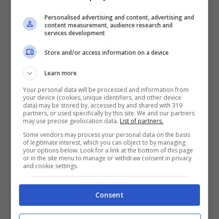
Personalised advertising and content, advertising and
content measurement, audience research and
services development
Fonte: Pinterest.
Store and/or access information on a device
Altra scelta da considerare è la giacca in
Learn more
jeans con decorazioni floreali.
Shein
ne
Your personal data will be processed and information from
propone una corta in vita, con la larghezza
your device (cookies, unique identifiers, and other device
data) may be stored by, accessed by and shared with 319
anni Novanta che caratterizzava il grunge
partners, or used specifically by this site. We and our partners
may use precise geolocation data.
List of partners.
ma che con le applicazioni di rose rosa
Some vendors may process your personal data on the basis
of legitimate interest, which you can object to by managing
assume uno stile femminile. Il prezzo è di
your options below. Look for a link at the bottom of this page
or in the site menu to manage or withdraw consent in privacy
soli 22 euro
and cookie settings.
Il verdeacqua è un altro classico che di
Consent
tanto in tanto ritorna a far capolino nei