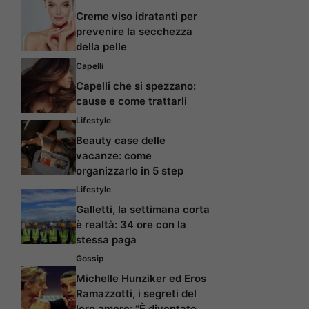
Creme viso idratanti per
prevenire la secchezza
della pelle
Capelli
Capelli che si spezzano:
cause e come trattarli
Lifestyle
Beauty case delle
vacanze: come
organizzarlo in 5 step
Lifestyle
Galletti, la settimana corta
è realtà: 34 ore con la
stessa paga
Gossip
Michelle Hunziker ed Eros
Ramazzotti, i segreti del
loro amore: “È diventato