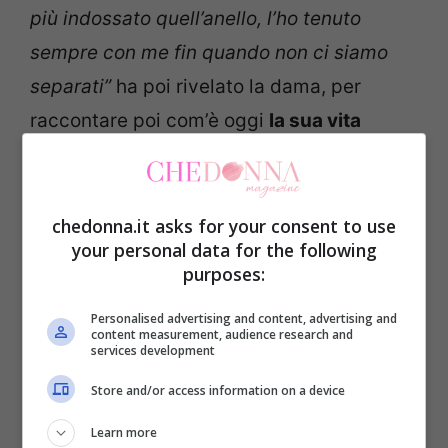
più indossato quell’anello, l’ho tenuto
sempre con me fin quando non ci siamo
separati”
ha poi rivelato la dama, per
raccontare poi com’è oggi
la sua vita
senza di lui
.
“Oggi sto bene. Sono molto più rilassata e
chedonna.it asks for your consent to use
your personal data for the following
tranquilla rispetto a prima perché ora sono
purposes:
apposto con me stessa”
ha specificato.
“Quando ho avuto modo di poter rivedere
Personalised advertising and content, advertising and
content measurement, audience research and
la puntata”
ha poi continuato Ida, facendo
services development
riferimento all’
episodio che ha creato
Store and/or access information on a device
scompiglio tra Roberta e Riccardo
.
“Ho
Learn more