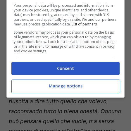
rivisto la puntata in due momenti perché
Your personal data will be processed and information from
your device (cookies, unique identifiers, and other device
ero con mio figlio e la prima parte della
data) may be stored by, accessed by and shared with 319
partners, or used specifically by this site. We and our partners
discussione che abbiamo avuto mi ha
may use precise geolocation data.
List of partners.
scombussolata abbastanza. Tanto da
Some vendors may process your personal data on the basis
of legitimate interest, which you can object to by managing
sentire lo stomaco in subbuglio e
il cuore
your options below. Look for a link at the bottom of this page
or in the site menu to manage or withdraw consent in privacy
che mi batteva come non mai
“
ha
and cookie settings.
spiegato, rivelando cos’ha provato nel
Consent
rivedere il suo ex dopo tempo.
“Mentre
quando ho rivisto l’ultima parte,
mi sono
Manage options
sentita molto soddisfatta
perché sono
riuscita a dire tutto quello che volevo,
raccontando tutto in piena onestà. Ognuno
può pensare quello che vuole, ma senza