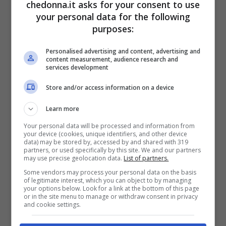
interessasse così tanto, però è strano che
chedonna.it asks for your consent to use
your personal data for the following
siete così curiosi perché sapete sempre
purposes:
tutto di me: cos’è che non vi torna?”
ha
Personalised advertising and content, advertising and
chiesto in maniera retorica l’esperta di
content measurement, audience research and
services development
tendenze, che di recente
ha lanciato una
provocazione
.
“Io e Carlo non abbiamo
Store and/or access information on a device
iniziato a sentirci mentre ero con Andrea .
Learn more
Tutto è nato dopo anche perché non so voi
Your personal data will be processed and information from
your device (cookies, unique identifiers, and other device
ma
quando io sono fidanzata ed
data) may be stored by, accessed by and shared with 319
partners, or used specifically by this site. We and our partners
innamorata non ho occhi per nessun altro
may use precise geolocation data.
List of partners.
Some vendors may process your personal data on the basis
uomo. Certo, ho fatto degli apprezzamenti
of legitimate interest, which you can object to by managing
your options below. Look for a link at the bottom of this page
ma sono cose che dici così per dire, ma
or in the site menu to manage or withdraw consent in privacy
and cookie settings.
quando sono fidanzata
sono una persona