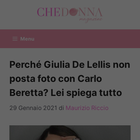
Vai
al
contenuto
Menu
Perché Giulia De Lellis non
posta foto con Carlo
Beretta? Lei spiega tutto
29 Gennaio 2021
di
Maurizio Riccio