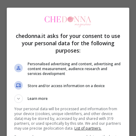
Il leone è ostinato. Uno degli unici modi per
gestire un conflitto con un leone è metterti
al suo posto. Vuole solo che tu lo capisca,
chedonna.it asks for your consent to use
your personal data for the following
anche se non è in colpa.
purposes:
TI POTREBBE INTERESSARE ANCHE:
Test
Personalised advertising and content, advertising and
content measurement, audience research and
| Scegli la coppia più felice e scopri cosa
services development
rivela della tua felicità
Store and/or access information on a device
Learn more
6. Vergine
Your personal data will be processed and information from
your device (cookies, unique identifiers, and other device
data) may be stored by, accessed by and shared with 319
Giocare d’astuzia sarà inutile con la
partners, or used specifically by this site. We and our partners
may use precise geolocation data.
List of partners.
Vergine. Cercare di manipolarlo non