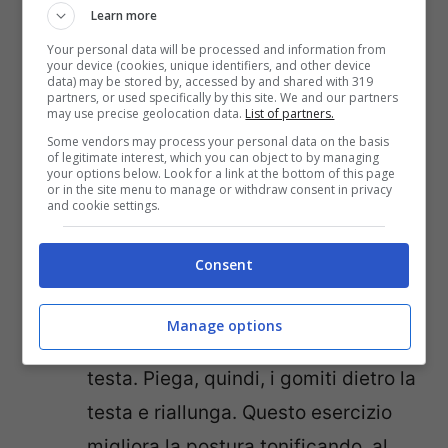
Sollevamenti
: puoi prendere due
Learn more
bottiglie di acqua da sollevare,
Your personal data will be processed and information from
your device (cookies, unique identifiers, and other device
lentamente, fino all’altezza delle
data) may be stored by, accessed by and shared with 319
partners, or used specifically by this site. We and our partners
spalle. Quindi, abbassa. Cerca di
may use precise geolocation data.
List of partners.
mantenere le gambe un po’
Some vendors may process your personal data on the basis
of legitimate interest, which you can object to by managing
divaricate e la schiena, ovviamente,
your options below. Look for a link at the bottom of this page
or in the site menu to manage or withdraw consent in privacy
and cookie settings.
dritta. È un esercizio in grado di
rafforzare bicipiti e spalle.
Consent
Estensioni
: sia seduta che in piedi,
puoi tenere in mano una bottiglia
Manage options
d’acqua e portare le braccia sopra la
testa. Piega, quindi, i gomiti dietro la
testa e riallunga. Questo esercizio
migliora la postura tonificando, al