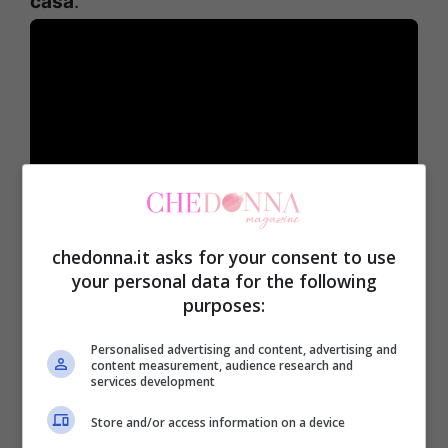
casa
.
chedonna.it asks for your consent to use
your personal data for the following
Flessioni al muro
: metti le mani al
purposes:
muro all’altezza delle tue spalle. In
piedi, piega i gomiti avvicinandoti
Personalised advertising and content, advertising and
content measurement, audience research and
con il petto al muro e tornando,
services development
quindi, indietro.
Store and/or access information on a device