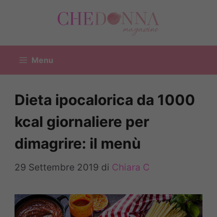
Vai
al
contenuto
Menu
Dieta ipocalorica da 1000
kcal giornaliere per
dimagrire: il menù
29 Settembre 2019
di
Chiara C