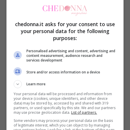
Lunedì:
colazione con un caffè o tè con
dolcificante e due fette biscottate
chedonna.it asks for your consent to use
integrali. Spuntino: frutta a piacere.
your personal data for the following
purposes:
Pranzo: petto di pollo alla griglia e insalata
di lattuga. Cena: nasello ai ferri, verdure
Personalised advertising and content, advertising and
content measurement, audience research and
cotte e un pomodoro condito con sale,
services development
aglio, olio e prezzemolo.
Store and/or access information on a device
Learn more
Martedì:
colazione con un caffè o tè con
Your personal data will be processed and information from
dolcificante e due fette biscottate
your device (cookies, unique identifiers, and other device
data) may be stored by, accessed by and shared with 319
integrali. Pranzo: fagiolini cotti, carne di
partners, or used specifically by this site. We and our partners
may use precise geolocation data.
List of partners.
vitello alla griglia e frutta fresca. Cena: un
Some vendors may process your personal data on the basis
uovo alla coque, merluzzo bollito o alla
of legitimate interest, which you can object to by managing
your options below. Look for a link at the bottom of this page