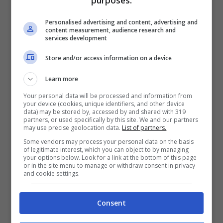
garantire una pelle idratata e morbida per
almeno otto ore. Si presenta in un
Personalised advertising and content, advertising and
content measurement, audience research and
contenitore di vetro. Si tratta di una crema
services development
per il corpo che dona sensualità e
Store and/or access information on a device
dolcezza. Un buon rituale di bellezza
Learn more
include un bel bagno incluso un
Your personal data will be processed and information from
massaggio rilassante
con una crema
your device (cookies, unique identifiers, and other device
data) may be stored by, accessed by and shared with 319
partners, or used specifically by this site. We and our partners
corpo profumata come
Chanel N°5
.
may use precise geolocation data.
List of partners.
Some vendors may process your personal data on the basis
of legitimate interest, which you can object to by managing
Fenty Beauty Butta Drop, una
your options below. Look for a link at the bottom of this page
or in the site menu to manage or withdraw consent in privacy
delle creme corpo profumate
and cookie settings.
migliori
Consent