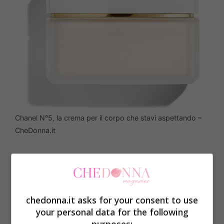
Chanel N°5, la crema per il corpo che stavi aspettando –
CheDonna.it
Chanel N°5
è una delle creme per il corpo
più amate, che racchiudono l’essenza
femminile. Arricchita da
gelsomino e rosa
,
chedonna.it asks for your consent to use
questa crema è ricca e in grado di
your personal data for the following
purposes: