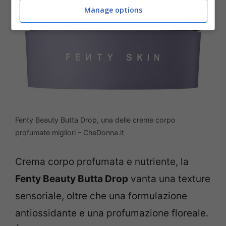
Manage options
Fenty Beauty Butta Drop, una delle creme corpo
profumate migliori – CheDonna.it
Crema corpo profumata e nutriente, la
Fenty Beauty Butta Drop
vanta una texture
sensoriale, oltre che una formulazione
antiossidante e una profumazione floreale.