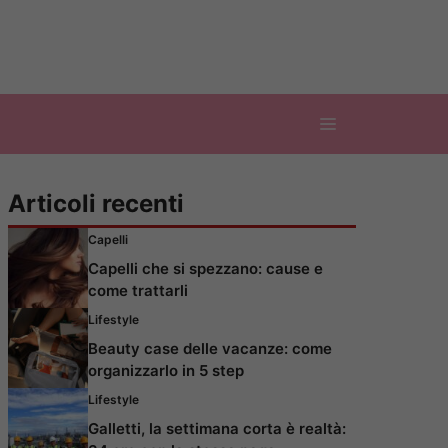
Articoli recenti
Capelli
Capelli che si spezzano: cause e
come trattarli
Lifestyle
Beauty case delle vacanze: come
organizzarlo in 5 step
Lifestyle
Galletti, la settimana corta è realtà: