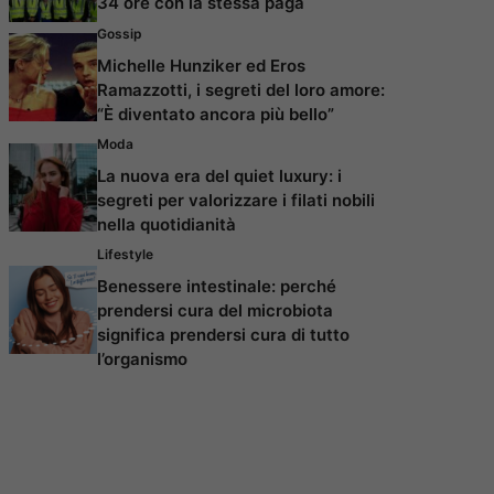
34 ore con la stessa paga
Gossip
Michelle Hunziker ed Eros
Ramazzotti, i segreti del loro amore:
“È diventato ancora più bello”
Moda
La nuova era del quiet luxury: i
segreti per valorizzare i filati nobili
nella quotidianità
Lifestyle
Benessere intestinale: perché
prendersi cura del microbiota
significa prendersi cura di tutto
l’organismo