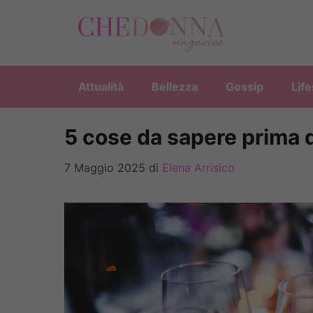
Vai
al
contenuto
Attualità
Bellezza
Gossip
Life
5 cose da sapere prima d
7 Maggio 2025
di
Elena Arrisico