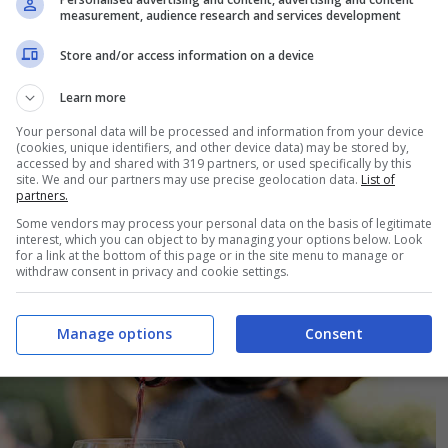
measurement, audience research and services development
me si degusta e chi assaggia:
Store and/or access information on a device
re
Learn more
Your personal data will be processed and information from your device
(cookies, unique identifiers, and other device data) may be stored by,
sta i vini. Per fare questo lavoro, però, occorre
accessed by and shared with 319 partners, or used specifically by this
site. We and our partners may use precise geolocation data.
List of
regole. Ecco
tutto quello che devi sapere sulla
partners.
Some vendors may process your personal data on the basis of legitimate
interest, which you can object to by managing your options below. Look
for a link at the bottom of this page or in the site menu to manage or
withdraw consent in privacy and cookie settings.
Manage options
Consent