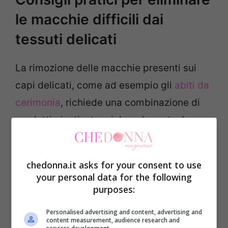
le macchie difficili dai
tessuti delicati
La rimozione delle macchie presenti sui
capi delicati, come ad esempio gli
abiti da
cerimonia
, richiede una combinazione di
prodotti giusti e tecniche adeguate. In
generale, per rimuovere le macchie più
ostinate dai capi delicati è sempre utile
chedonna.it asks for your consent to use
eseguire un trattamento di
prelavaggio
your personal data for the following
purposes:
specifico
.
Personalised advertising and content, advertising and
Il prelavaggio dei tessuti delicati
content measurement, audience research and