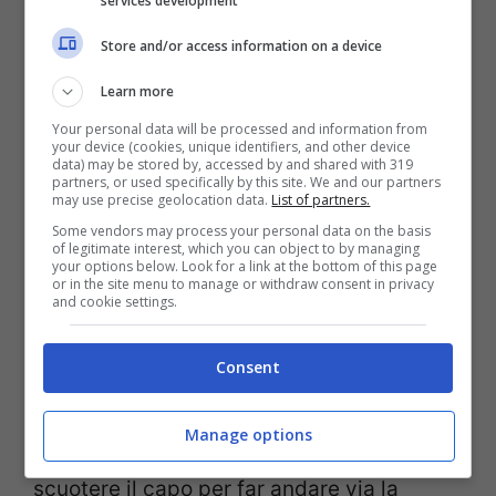
services development
Sulle
macchie di vino rosso
è consigliabile
Store and/or access information on a device
applicare immediatamente una piccola
Learn more
quantità di sale, la quale si occuperà di
Your personal data will be processed and information from
your device (cookies, unique identifiers, and other device
assorbire il liquido in eccesso. Dopo
data) may be stored by, accessed by and shared with 319
partners, or used specifically by this site. We and our partners
qualche minuto, si dovrà risciacquare
may use precise geolocation data.
List of partners.
delicatamente il tessuto con acqua fredda.
Some vendors may process your personal data on the basis
of legitimate interest, which you can object to by managing
your options below. Look for a link at the bottom of this page
or in the site menu to manage or withdraw consent in privacy
Una delle migliori soluzioni per rimuovere
and cookie settings.
olio e grasso
, invece, si concretizza
Consent
nell’applicazione di amido di mais o talco
direttamente sulla macchia. Dopo aver
Manage options
lasciato agire per 15-20 minuti, si potrà
scuotere il capo per far andare via la