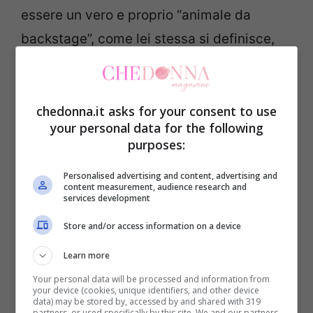
essere un vero e proprio “animale da
backstage”, come lei stessa si definisce,
portando avanti la filosofia appresa dal
padre di essere sempre dalla parte di chi
risolve i problemi.
chedonna.it asks for your consent to use
your personal data for the following
purposes:
Questa capacità di gestire le situazioni con
Personalised advertising and content, advertising and
fermezza e controllo è stata cruciale per il
content measurement, audience research and
services development
successo di Andrea Bocelli, sia sul palco
che fuori. La loro relazione lavorativa,
Store and/or access information on a device
tuttavia, non è esente da sfide, come
Learn more
ammette la stessa Veronica, sottolineando
Your personal data will be processed and information from
your device (cookies, unique identifiers, and other device
come la differenza di età abbia giocato a
data) may be stored by, accessed by and shared with 319
partners, or used specifically by this site. We and our partners