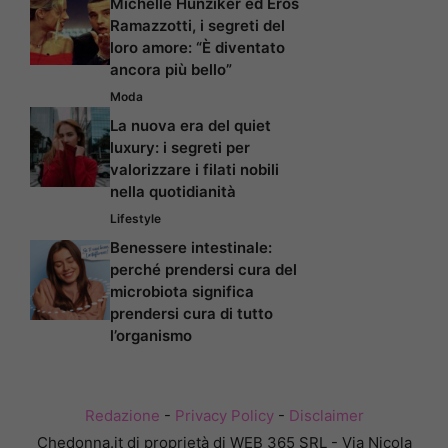
Michelle Hunziker ed Eros
Ramazzotti, i segreti del
loro amore: “È diventato
ancora più bello”
Moda
La nuova era del quiet
luxury: i segreti per
valorizzare i filati nobili
nella quotidianità
Lifestyle
Benessere intestinale:
perché prendersi cura del
microbiota significa
prendersi cura di tutto
l’organismo
Redazione
-
Privacy Policy
-
Disclaimer
Chedonna.it di proprietà di WEB 365 SRL - Via Nicola