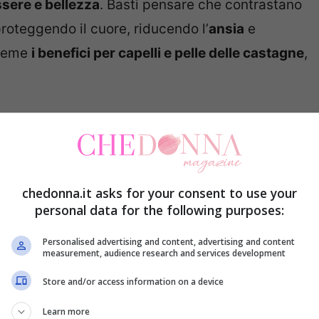
ssere e bellezza
. Basti pensare che contrastano
proteggendo il cuore, riducendo l’
ansia
e
sieme
i benefici per capelli e pelle delle castagne
,
r i capelli
ono molteplici. Sono alleate nella loro cura, grazie
 antiossidanti. Rinforzano, quindi, i capelli, li
chedonna.it asks for your consent to use your
personal data for the following purposes:
i. A questo proposito, oltre a consumarle in modo
 proprietà preparando un decotto con bucce da
Personalised advertising and content, advertising and content
measurement, audience research and services development
ampoo: si tratta di un modo per rendere i
capelli
Store and/or access information on a device
Learn more