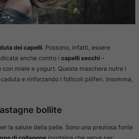
duta dei capelli
. Possono, infatti, essere
ndicata anche contro i
capelli secchi
–
e con miele e yogurt. Questa maschera nutre i
caduta e rinforzando i follicoli piliferi. Insomma,
castagne bollite
r la salute della pelle. Sono una preziosa fonte
one di collagene
(proteina che serve per