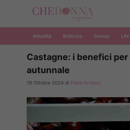
Vai
al
contenuto
Attualità
Bellezza
Gossip
Life
Castagne: i benefici per 
autunnale
19 Ottobre 2024
di
Elena Arrisico