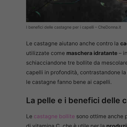
I benefici delle castagne per i capelli – CheDonna.it
Le castagne aiutano anche contro la
ca
utilizzate come
maschera idratante
– i
schiacciandone tre bollite da mescolar
capelli in profondità, contrastandone la 
le castagne fanno bene ai capelli.
La pelle e i benefici delle 
Le
castagne bollite
sono ottime anche pe
di vitamina C, che è utile per la
produzi