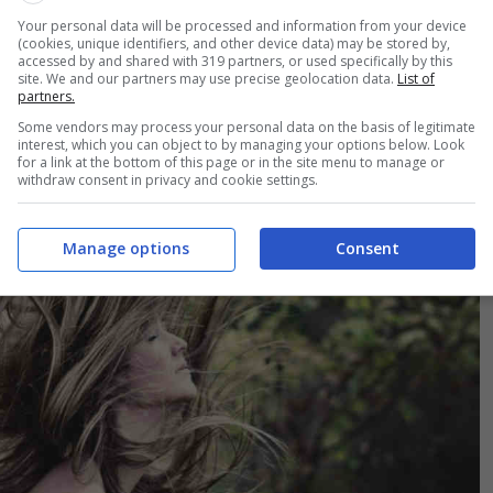
Your personal data will be processed and information from your device
(cookies, unique identifiers, and other device data) may be stored by,
accessed by and shared with 319 partners, or used specifically by this
site. We and our partners may use precise geolocation data.
List of
partners.
Some vendors may process your personal data on the basis of legitimate
interest, which you can object to by managing your options below. Look
for a link at the bottom of this page or in the site menu to manage or
withdraw consent in privacy and cookie settings.
Manage options
Consent