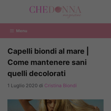
Vai
al
contenuto
Menu
Capelli biondi al mare |
Come mantenere sani
quelli decolorati
1 Luglio 2020
di
Cristina Biondi