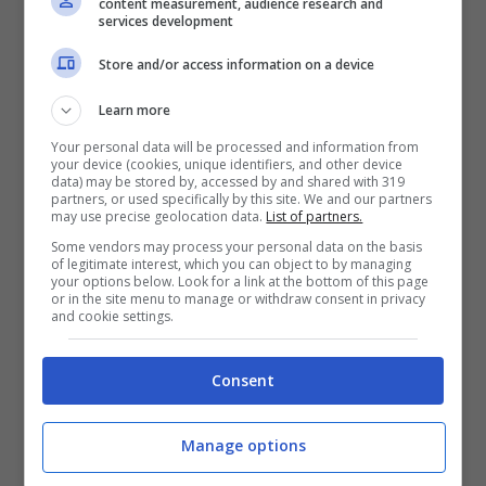
esterni.
content measurement, audience research and
services development
Store and/or access information on a device
Ma questo non basta, dovremo essere
attente a curare la hair routine al mare.
Learn more
Come? Quando andiamo in spiaggia
Your personal data will be processed and information from
your device (cookies, unique identifiers, and other device
ricordiamoci di mettere dell’
olio protettivo
data) may be stored by, accessed by and shared with 319
partners, or used specifically by this site. We and our partners
sui capelli
sia per proteggerli dal sale che
may use precise geolocation data.
List of partners.
Some vendors may process your personal data on the basis
dai raggi Uva e Uvb.
of legitimate interest, which you can object to by managing
your options below. Look for a link at the bottom of this page
or in the site menu to manage or withdraw consent in privacy
and cookie settings.
Stiamo particolarmente attente alle punte
ma andiamo a
massaggiarlo bene su tutte
Consent
le lunghezze
. Distribuiamolo con le mani o
con un pettine, meglio se a denti larghi per
Manage options
non stressare i capelli. Applicatelo sui