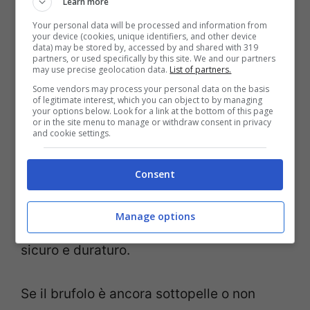
Learn more
brufoli stessi. Per questo motivo, prima di
Your personal data will be processed and information from
your device (cookies, unique identifiers, and other device
agire è sempre molto importante
data) may be stored by, accessed by and shared with 319
partners, or used specifically by this site. We and our partners
detergere per bene la zona e ripulire il viso
may use precise geolocation data.
List of partners.
per bene subito dopo.
Some vendors may process your personal data on the basis
of legitimate interest, which you can object to by managing
your options below. Look for a link at the bottom of this page
or in the site menu to manage or withdraw consent in privacy
In commercio ci sono anche delle lozioni
and cookie settings.
studiate appositamente per combattere i
Consent
brufoli e che possono essere richieste in
farmacia. In questo modo si potrà agire da
Manage options
fronti diversi ottenendo un risultato più
sicuro e duraturo.
Se il brufolo è ancora sottopelle o non