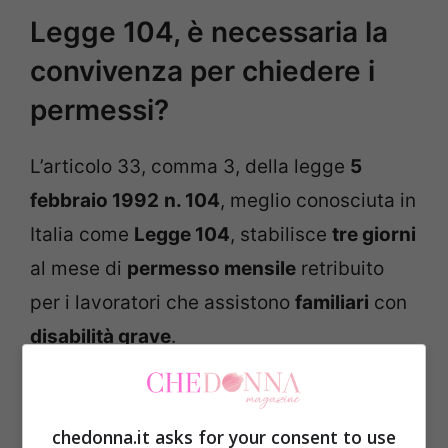
Legge 104, è necessaria la
convivenza per chiedere i
permessi?
L’articolo 33, comma 3, della legge
5
febbraio 1992
n. 104
, meglio conosciuta in
Italia come
Legge 104
, stabilisce
tre giorni
al mese di
permesso mensile
retribuito
per i lavoratori che assistono
familiari
con
disabilità grave
.
chedonna.it asks for your consent to use