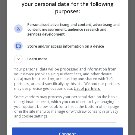
your personal data for the following
purposes:
Personalised advertising and content, advertising and
content measurement, audience research and
services development
Store and/or access information on a device
Legge 104, non è richiesta la convivenza per chiedere i
Learn more
permessi di lavoro (Chedonna.it)
Your personal data will be processed and information from
your device (cookies, unique identifiers, and other device
data) may be stored by, accessed by and shared with 319
La legge, dunque, consente di assentarsi
partners, or used specifically by this site. We and our partners
may use precise geolocation data.
List of partners.
dal lavoro per prestare il
familiare disabile
.
Some vendors may process your personal data on the basis
I permessi in questione sono, dunque,
of legitimate interest, which you can object to by managing
your options below. Look for a link at the bottom of this page
or in the site menu to manage or withdraw consent in privacy
regolarmente
retribuiti
secondo la
paga
and cookie settings.
oraria
o
giornaliera
prevista dal contratto
sia per le persone affette da disabilità sia
Consent