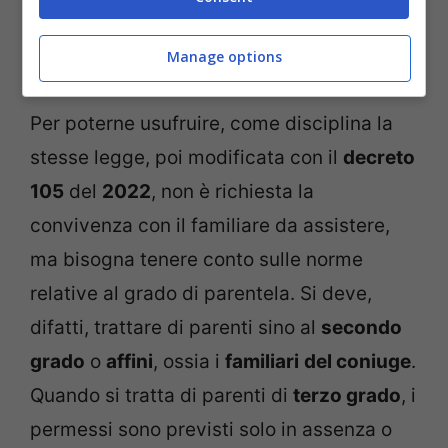
per i parenti che si occupano di fornire loro
Manage options
l’assistenza, i cosiddetti
caregiver
.
Per poterne usufruire, come disciplina la
stesse legge, poi modificata con il
decreto
105
del
2022
, non è richiesta la
convivenza con il familiare da assistere,
ma bisogna tenere conto sulle norme
relative al grado di parentela. Si deve,
difatti, trattare di parenti sino al
secondo
grado
o
affini
, ossia i
familiari
del coniuge
.
Quando si tratta di parenti di
terzo grado
, i
permessi sono previsti solo in assenza o