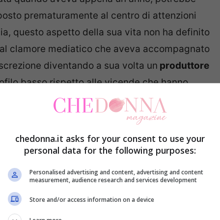
posto prematuramente al centro di attenzioni
a, questo aspetto della sua vita non ha definito
 dal clamore mediatico che aveva accompagnato
discrezione diventando a sua volta un
produttore
ilo basso rispetto alle vicende che hanno
con il fratello Paolo Ciavarro e la
chedonna.it asks for your consent to use your
a Giorgi
personal data for the following purposes:
Personalised advertising and content, advertising and content
rice di Borotalco ha intrapreso una relazione con il
measurement, audience research and services development
on le nozze e la nascita del secondo figlio,
Paolo
Store and/or access information on a device
pporto
– aveva svelato Ciavarro durante la sua