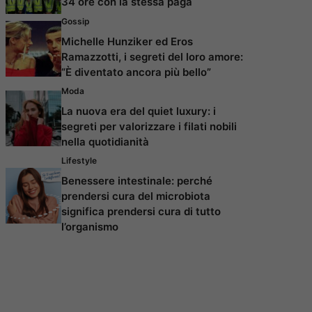
34 ore con la stessa paga
Gossip
Michelle Hunziker ed Eros
Ramazzotti, i segreti del loro amore:
“È diventato ancora più bello”
Moda
La nuova era del quiet luxury: i
segreti per valorizzare i filati nobili
nella quotidianità
Lifestyle
Benessere intestinale: perché
prendersi cura del microbiota
significa prendersi cura di tutto
l’organismo