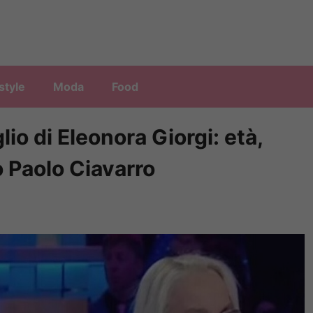
style
Moda
Food
glio di Eleonora Giorgi: età,
lo Paolo Ciavarro