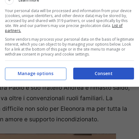
Learn more
ra l’altro, ha conosciuto la moglie Clizia
Your personal data will be processed and information from your device
, cioè ci vediamo molto meno. Non l’ho mai visto
(cookies, unique identifiers, and other device data) may be stored by,
accessed by and shared with 319 partners, or used specifically by this
ltro bruttissima. Non ne parlo molto così come di
site. We and our partners may use precise geolocation data.
List of
partners.
Some vendors may process your personal data on the basis of legitimate
interest, which you can object to by managing your options below. Look
for a link at the bottom of this page or in the site menu to manage or
withdraw consent in privacy and cookie settings.
uoni rapporti, intensificandoli quando alla
ticato un tumore al pancreas,
che l’ha costretta
Manage options
Consent
l’intervento del 26 marzo 2024. Nonostante le
 tra Paolo e suo fratello Andrea è rimasto saldo,
 oltre i convenzionali ruoli familiari. La
difficile non solo per Eleonora ma per tutta la
 con amore e supporto incondizionato.