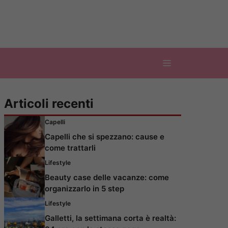
Articoli recenti
Capelli
Capelli che si spezzano: cause e
come trattarli
Lifestyle
Beauty case delle vacanze: come
organizzarlo in 5 step
Lifestyle
Galletti, la settimana corta è realtà: