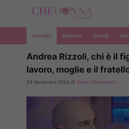
Vai
al
contenuto
Attualità
Bellezza
Gossip
Life
Andrea Rizzoli, chi è il fi
lavoro, moglie e il fratel
24 Novembre 2024
di
Stella Dibenedetto