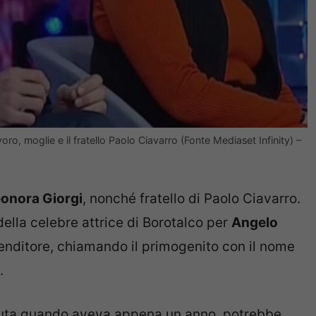
avoro, moglie e il fratello Paolo Ciavarro (Fonte Mediaset Infinity) –
leonora Giorgi
, nonché fratello di Paolo Ciavarro.
ella celebre attrice di Borotalco per
Angelo
enditore, chiamando il primogenito con il nome
.
enuta quando aveva appena un anno, potrebbe