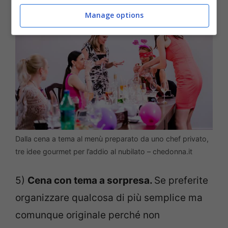
Manage options
Dalla cena a tema al menù preparato da uno chef privato,
tre idee gourmet per l’addio al nubilato – chedonna.it
5)
Cena con tema a sorpresa.
Se preferite
organizzare qualcosa di più semplice ma
comunque originale perché non