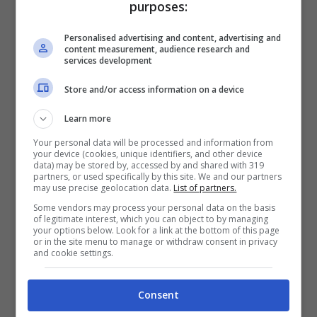
purposes:
un
pic-nic
in un bel parco o in una località
Personalised advertising and content, advertising and
suggestiva è una scelta perfetta. Non un
content measurement, audience research and
services development
semplice pranzo all’aperto, ma
un’esperienza pensata per
coccolare la
Store and/or access information on a device
sposa
e le sue amiche con un allestimento
Learn more
chic: candele, fiori freschi e, perché no, un
Your personal data will be processed and information from
your device (cookies, unique identifiers, and other device
menù gourmet.
Aggiungete bollicine,
data) may be stored by, accessed by and shared with 319
partners, or used specifically by this site. We and our partners
musica di sottofondo e magari anche un
may use precise geolocation data.
List of partners.
set per foto istantanee, per catturare ogni
Some vendors may process your personal data on the basis
of legitimate interest, which you can object to by managing
your options below. Look for a link at the bottom of this page
momento. Il pic-nic si può organizzare
or in the site menu to manage or withdraw consent in privacy
and cookie settings.
anche al tramonto: l’atmosfera sarà ancora
più magica.
Consent