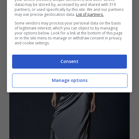
faranno risaltare il vostro look.
data) may be stored by, accessed by and shared with 319
partners, or used specifically by this site. We and our partners
may use precise geolocation data.
List of partners.
Some vendors may process your personal data on the basis
of legitimate interest, which you can object to by managing
your options below. Look for a link at the bottom of this page
or in the site menu to manage or withdraw consent in privacy
and cookie settings.
Consent
Manage options