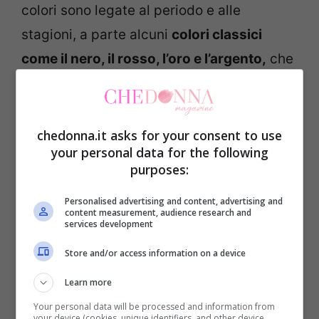
colori sono legate al periodo e alle
stagioni, a parte alcuni
colori classici
come il nero, il rosso, l’oro e l’argento,
che
per sono sempre di moda le occasioni
eleganti. Nello scegliere il vestito da sera
bisogna
tenere conto della carnagione e
chedonna.it asks for your consent to use
your personal data for the following
del colore dei capelli.
purposes:
Se siete bionde con la carnagione chiara
Personalised advertising and content, advertising and
content measurement, audience research and
evitate i colori troppo tenui e delicati e
services development
puntate su tonalità come blu scuro, il nero,
Store and/or access information on a device
il grigio, il rosso e il bianco, oppure su un
Learn more
abito da sera dai bagliori metallici che
Your personal data will be processed and information from
your device (cookies, unique identifiers, and other device