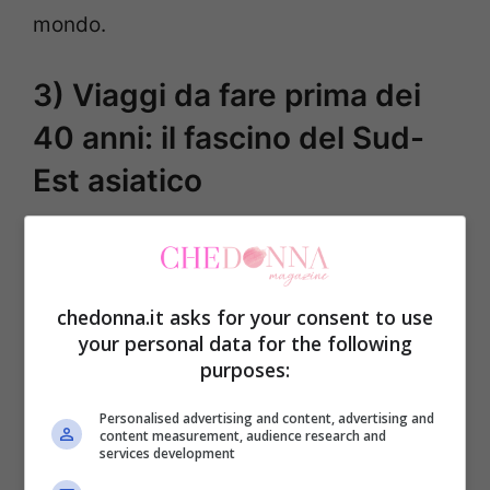
mondo.
3) Viaggi da fare prima dei
40 anni: il fascino del Sud-
Est asiatico
Il
Sud-Est asiatico
è la destinazione ideale
per chi cerca un’esperienza autentica e
chedonna.it asks for your consent to use
piena di meraviglie naturali, tradizioni
your personal data for the following
antiche e un’atmosfera che invita alla
purposes:
scoperta. Tra le mete più incantevoli di
Personalised advertising and content, advertising and
questa regione c’è la
Thailandia
con le sue
content measurement, audience research and
services development
spiagge da sogno, i templi dorati e le