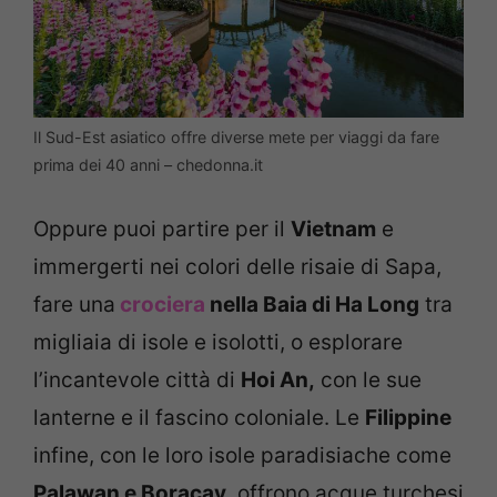
Il Sud-Est asiatico offre diverse mete per viaggi da fare
prima dei 40 anni – chedonna.it
Oppure puoi partire per il
Vietnam
e
immergerti nei colori delle risaie di Sapa,
fare una
crociera
nella Baia di Ha Long
tra
migliaia di isole e isolotti, o esplorare
l’incantevole città di
Hoi An,
con le sue
lanterne e il fascino coloniale. Le
Filippine
infine, con le loro isole paradisiache come
Palawan e Boracay,
offrono acque turchesi