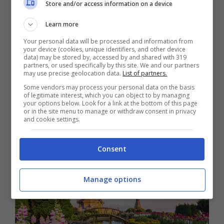
Store and/or access information on a device
meravigliose città come
Bangkok
e
Chiang Mai:
un’esperienza da vivere in
Learn more
ogni sua sfumatura. Non solo spiagge e
Your personal data will be processed and information from
your device (cookies, unique identifiers, and other device
tramonti: tra i luoghi imperdibili,
Angkor
data) may be stored by, accessed by and shared with 319
partners, or used specifically by this site. We and our partners
Wat in Cambogia
, un complesso di templi
may use precise geolocation data.
List of partners.
Some vendors may process your personal data on the basis
immerso nella giungla, è uno spettacolo di
of legitimate interest, which you can object to by managing
your options below. Look for a link at the bottom of this page
archeologia e spiritualità che risale al XII
or in the site menu to manage or withdraw consent in privacy
and cookie settings.
secolo.
Consent
Manage options