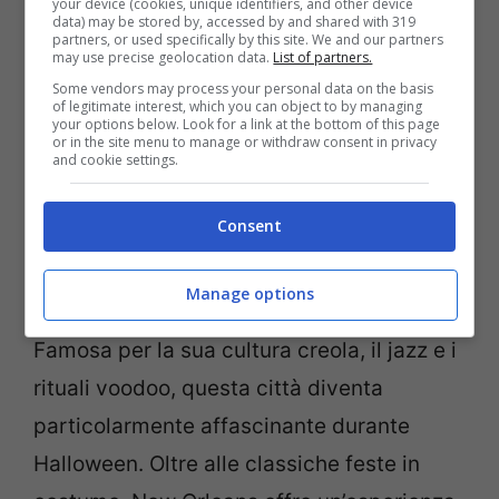
your device (cookies, unique identifiers, and other device
data) may be stored by, accessed by and shared with 319
delle
creature della notte
è uno spettacolo
partners, or used specifically by this site. We and our partners
may use precise geolocation data.
List of partners.
da vedere.
Some vendors may process your personal data on the basis
of legitimate interest, which you can object to by managing
your options below. Look for a link at the bottom of this page
3. Città da visitare ad Halloween:
or in the site menu to manage or withdraw consent in privacy
and cookie settings.
New Orleans, tra voodoo e magia
Consent
Se c’è una città dove il paranormale
sembra essere parte integrante della vita
Manage options
quotidiana è sicuramente
New Orleans
.
Famosa per la sua cultura creola, il jazz e i
rituali voodoo, questa città diventa
particolarmente affascinante durante
Halloween. Oltre alle classiche feste in