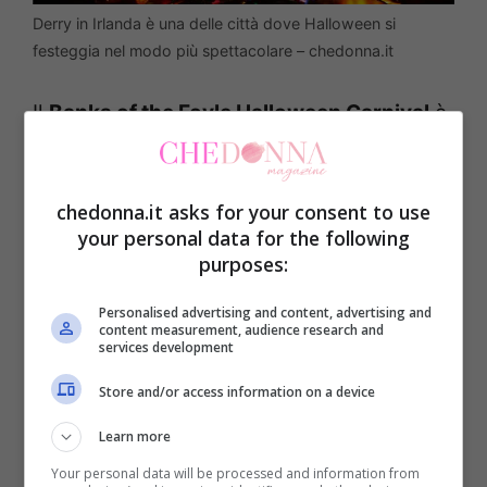
Derry in Irlanda è una delle città dove Halloween si
festeggia nel modo più spettacolare – chedonna.it
Il
Banks of the Foyle Halloween Carnival
è
un evento imperdibile: sfilate di carri
allegorici, spettacoli di fuochi d’artificio e
chedonna.it asks for your consent to use
una miriade di artisti di strada rendono
your personal data for the following
questa festa unica. Oltre alle celebrazioni
purposes:
moderne, Derry offre anche un’immersione
Personalised advertising and content, advertising and
content measurement, audience research and
nelle antiche tradizioni celtiche attraverso
services development
eventi che riportano alla luce i miti e le
Store and/or access information on a device
leggende dell’epoca. Le strette viuzze
Learn more
della città si popolano di
costumi
Your personal data will be processed and information from
spaventosi,
e la maestosa parata annuale