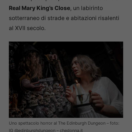
Real Mary King’s Close
, un labirinto
sotterraneo di strade e abitazioni risalenti
al XVII secolo.
Uno spettacolo horror al The Edinburgh Dungeon – foto:
IG @edinburghdungeon – chedonna.it