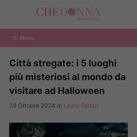
Vai
al
contenuto
Menu
Città stregate: i 5 luoghi
più misteriosi al mondo da
visitare ad Halloween
29 Ottobre 2024
di
Laura Saltari