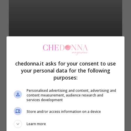
Attualità
5 Consigli per la cura dei
chedonna.it asks for your consent to use
vestiti del tuo Bambino
your personal data for the following
purposes:
Personalised advertising and content, advertising and
20 Settembre 2023
content measurement, audience research and
services development
Store and/or access information on a device
Learn more