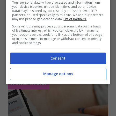
Your personal data will be processed and information from
your device (cookies, unique identifiers, and other device
data) may be stored by, accessed by and shared with 319
partners, or used specifically by this site. We and our partners
Capelli
may use precise geolocation data.
List of partners.
Tinta per capelli:
Some vendors may process your personal data on the basis
of legitimate interest, which you can object to by managing
your options below. Look for a link at the bottom of this page
analizziamo tutte le
or in the site menu to manage or withdraw consent in privacy
and cookie settings.
tipologie e le loro
caratteristiche
Consent
Manage options
16 Settembre 2023