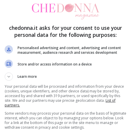
chedonna.it asks for your consent to use your
personal data for the following purposes:
Personalised advertising and content, advertising and content
measurement, audience research and services development
Store and/or access information on a device
Learn more
lo perfetto, in grado di suscitare sorpresa e
Your personal data will be processed and information from your device
(cookies, unique identifiers, and other device data) may be stored by,
rado di individuare il pensiero più adeguato; in
accessed by and shared with 319 partners, or used specifically by this
site. We and our partners may use precise geolocation data.
List of
i che da anni si classificano come evergreen
partners.
Some vendors may process your personal data on the basis of legitimate
uomini che per le donne.
interest, which you can object to by managing your options below. Look
for a link at the bottom of this page or in the site menu to manage or
withdraw consent in privacy and cookie settings.