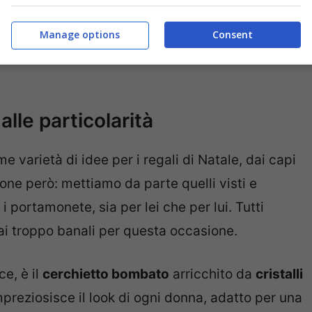
oli di bellezza come, ad esempio, i
prodotti
 gli amanti della routine di bellezza, un buon
libro
Manage options
Consent
essorio legato al
mondo wine
per le estimatrici
 alle particolarità
e varietà di idee per i regali di Natale, dai capi
one però: mettiamo da parte quelli visti e
 i portamonete, sia per lei che per lui. Tutti
mai troppo banali per questa occasione.
e, è il
cerchietto bombato
arricchito da
cristalli
mpreziosisce il look di ogni donna, adatto per una