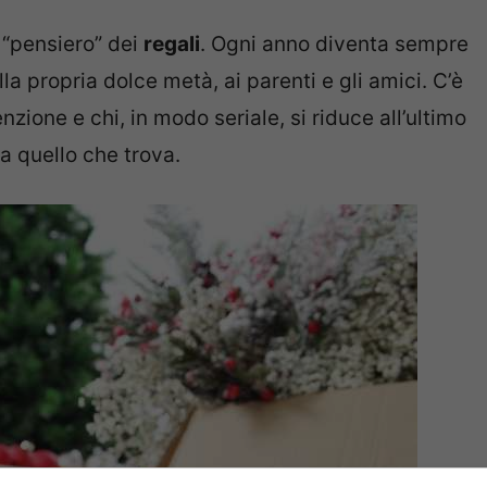
 “pensiero” dei
regali
. Ogni anno diventa sempre
la propria dolce metà, ai parenti e gli amici. C’è
nzione e chi, in modo seriale, si riduce all’ultimo
 quello che trova.