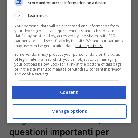
Store and/or access information on a device
6) Lo pensi spesso?
Quando non siete
insieme, ti manca la sua presenza? Hai
Learn more
voglia di sentirlo o di vederlo? L’amore non
Your personal data will be processed and information from
your device (cookies, unique identifiers, and other device
data) may be stored by, accessed by and shared with 319
è solo una dipendenza, ma è quel
partners, or used specifically by this site. We and our partners
may use precise geolocation data.
List of partners.
desiderio profondo di condividere la tua
Some vendors may process your personal data on the basis
vita con lui. La
distanza
può essere un
of legitimate interest, which you can object to by managing
your options below. Look for a link at the bottom of this page
buon test per capire quanto è importante
or in the site menu to manage or withdraw consent in privacy
and cookie settings.
una persona nella nostra vita, e il desiderio
di contatto è un indicatore importante
Consent
dell’attaccamento emotivo.
Manage options
La gelosia e la fiducia, due
questioni importanti per