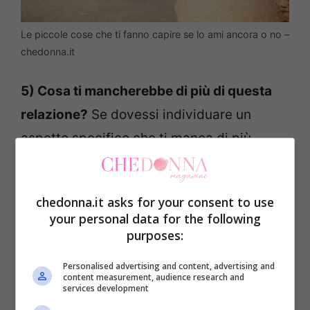
Le piccole cose che ti fanno capire se lo ami ancora o no –
chedonna.it
5) Cosa ti mancherebbe di più di questa
relazione?
Se dovessi individuare un
aspetto specifico che ti manca di più,
quale sarebbe? Sono le piccole attenzioni
quotidiane, i gesti affettuosi, o forse
chedonna.it asks for your consent to use
qualcosa di più profondo? I dettagli
your personal data for the following
possono rivelare molto sui nostri
purposes:
sentimenti più autentici e farti capire
se lo
Personalised advertising and content, advertising and
content measurement, audience research and
ami ancora.
services development