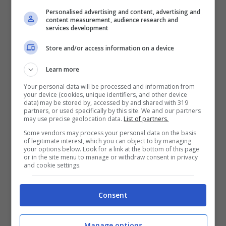
Personalised advertising and content, advertising and
stato trovato il corpo di Yara: “Il 26
content measurement, audience research and
services development
novembre pioveva o nevicava, il campo
era coperto di fango”, dice la Colmi.
Store and/or access information on a device
Elemento che induce a pensare che l’uomo
Learn more
era in quel luogo quella fatidica notte della
Your personal data will be processed and information from
your device (cookies, unique identifiers, and other device
scomparsa di Yara.
data) may be stored by, accessed by and shared with 319
partners, or used specifically by this site. We and our partners
may use precise geolocation data.
List of partners.
Al programma “Quarto Grado”, la Colmi ha
Some vendors may process your personal data on the basis
of legitimate interest, which you can object to by managing
replicato di essere “convinta
your options below. Look for a link at the bottom of this page
or in the site menu to manage or withdraw consent in privacy
dell’innocenza di mio marito. Non ho
and cookie settings.
nessun dubbio. Quando ho dei dubbi gli
Consent
faccio delle domande, com’è logico penso
che sia”.
Manage options