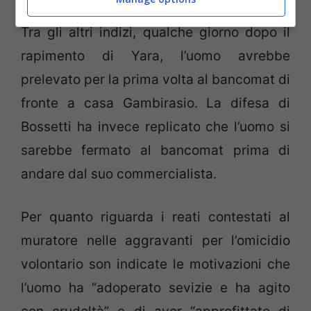
Tra gli altri indizi, qualche giorno dopo il
rapimento di Yara, l’uomo avrebbe
prelevato per la prima volta al bancomat di
fronte a casa Gambirasio. La difesa di
Bossetti ha invece replicato che l’uomo si
sarebbe fermato al bancomat prima di
andare dal suo commercialista.
Per quanto riguarda i reati contestati al
muratore nelle aggravanti per l’omicidio
volontario son indicate le motivazioni che
l’uomo ha “adoperato sevizie e ha agito