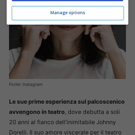
Manage options
Fonte: Instagram
Le sue prime esperienza sul palcoscenico
avvengono in teatro
, dove debutta a soli
20 anni al fianco dell’inimitabile Johnny
Dorelli. Il suo amore viscerale per il teatro