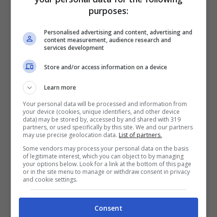
purposes:
Vanessa ha sempre nutrito una forte
passione per il mondo del cinema e per la
Personalised advertising and content, advertising and
content measurement, audience research and
recitazione. Da giovanissima si trasferisce
services development
a Roma e si diploma presso la scuola di
Store and/or access information on a device
teatro La Scaletta, diretta da Antonio
Learn more
Pierfederici.
Your personal data will be processed and information from
your device (cookies, unique identifiers, and other device
data) may be stored by, accessed by and shared with 319
partners, or used specifically by this site. We and our partners
may use precise geolocation data.
List of partners.
Some vendors may process your personal data on the basis
of legitimate interest, which you can object to by managing
your options below. Look for a link at the bottom of this page
or in the site menu to manage or withdraw consent in privacy
and cookie settings.
Consent