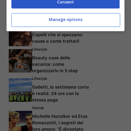
Consent
Creme viso idratanti per
prevenire la secchezza
della pelle
Manage options
Capelli
Capelli che si spezzano:
cause e come trattarli
Lifestyle
Beauty case delle
vacanze: come
organizzarlo in 5 step
Lifestyle
Galletti, la settimana corta
è realtà: 34 ore con la
stessa paga
Gossip
Michelle Hunziker ed Eros
Ramazzotti, i segreti del
loro amore: “È diventato