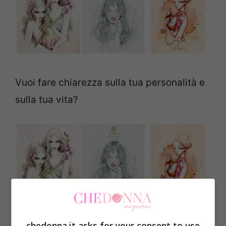
Vuoi fare chiarezza sulla tua personalità e
sulla tua vita?
Un test può aiutarti! Bastano pochi minuti
chedonna.it asks for your consent to use