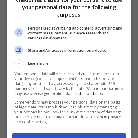
your personal data for the following
ed una semplice risposta per mettere
purposes:
sorprendentemente in chiaro il tuo
Personalised advertising and content, advertising and
carattere. Dimmi il tuo segno zodiacale, ti
content measurement, audience research and
services development
dirò chi sei.
Store and/or access information on a device
Pagine:
1
2
3
4
Learn more
Your personal data will be processed and information from
your device (cookies, unique identifiers, and other device
data) may be stored by, accessed by and shared with 319
partners, or used specifically by this site. We and our partners
Articoli recenti
may use precise geolocation data.
List of partners.
Some vendors may process your personal data on the basis
Bellezza
of legitimate interest, which you can object to by managing
your options below. Look for a link at the bottom of this page
Ritmi frenetici e pelle:
or in the site menu to manage or withdraw consent in privacy
come proteggere il viso
and cookie settings.
ogni giorno
Bellezza