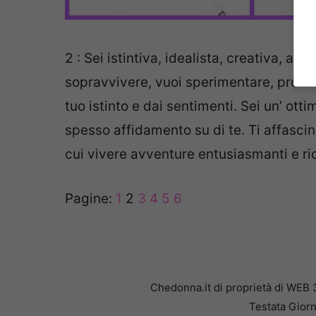
2 : Sei istintiva, idealista, creativa, alle
sopravvivere, vuoi sperimentare, provar
tuo istinto e dai sentimenti. Sei un’ ot
spesso affidamento su di te. Ti affascina
cui vivere avventure entusiasmanti e ri
Pagine:
1
2
3
4
5
6
Chedonna.it di proprietà di WEB 
Testata Giorn