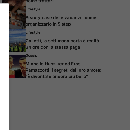
come trattarli
Lifestyle
Beauty case delle vacanze: come
organizzarlo in 5 step
Lifestyle
Galletti, la settimana corta è realtà:
34 ore con la stessa paga
Gossip
Michelle Hunziker ed Eros
Ramazzotti, i segreti del loro amore:
“È diventato ancora più bello”