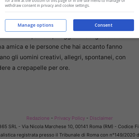
for a link at the bottom of this page or in the site menu to manage or
withdraw consent in privacy and cookie settings.
Manage options
Consent
gra. Vivi la vita di “pancia”. Non ti basta
e emozioni, amare, viaggiare! Sei guidata dal
tima amica e le persone che hai accanto fanno
no gli uomini creativi, allegri, spontanei, con
dere a crepapelle per ore.
Redazione
-
Privacy Policy
-
Disclaimer
365 SRL - Via Nicola Marchese 10, 00141 Roma (RM) - Codice Fis
alistica registrata presso il Tribunale di Roma con n°149/2020 