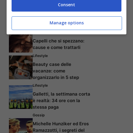
Bellezza
Consent
Creme viso idratanti per
prevenire la secchezza
Manage options
della pelle
Capelli
Capelli che si spezzano:
cause e come trattarli
Lifestyle
Beauty case delle
vacanze: come
organizzarlo in 5 step
Lifestyle
Galletti, la settimana corta
è realtà: 34 ore con la
stessa paga
Gossip
Michelle Hunziker ed Eros
Ramazzotti, i segreti del