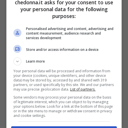
chedonna.it asks for your consent to use
your personal data for the following
purposes:
Personalised advertising and content, advertising and
content measurement, audience research and
services development
Store and/or access information on a device
Pagine:
1
2
3
4
5
6
7
8
9
10
11
12
13
14
Learn more
Your personal data will be processed and information from
your device (cookies, unique identifiers, and other device
data) may be stored by, accessed by and shared with 319
partners, or used specifically by this site. We and our partners
may use precise geolocation data.
List of partners.
Articoli recenti
Some vendors may process your personal data on the basis
Bellezza
of legitimate interest, which you can object to by managing
your options below. Look for a link at the bottom of this page
Ritmi frenetici e pelle:
or in the site menu to manage or withdraw consent in privacy
and cookie settings.
come proteggere il viso
ogni giorno