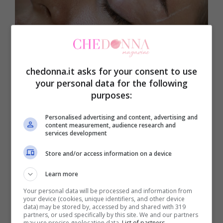
I consigli per avere delle sopracciglia perfette-Chedonna.it
Come prima cosa dobbiamo fare
massima
chedonna.it asks for your consent to use
attenzione alla forma.
Dobbiamo capire
your personal data for the following
purposes:
quel’è quella perfetta per il nostro viso. Ma
come possiamo farlo in casa senza andare
Personalised advertising and content, advertising and
content measurement, audience research and
dall’estetista? Semplicissimo ci servirà un
services development
righello! Si hai letto bene. Va benissimo
Store and/or access information on a device
anche un pennello sottile o una matita.
Learn more
Your personal data will be processed and information from
Mettiti poi davanti allo specchio e guarda
your device (cookies, unique identifiers, and other device
data) may be stored by, accessed by and shared with 319
bene il viso e le sopracciglia senza trucco.
partners, or used specifically by this site. We and our partners
may use precise geolocation data.
List of partners.