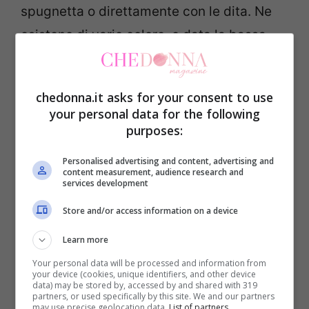
spugnetta o direttamente con le dita. Ne
esistono di vario colore, e data la bassa
coprenza, sono spesso adattabili a varie
tipologie di incarnato ma si possono
chedonna.it asks for your consent to use
trovare anche quelle bianche che si
your personal data for the following
adattano al tono della pelle una volta
purposes:
stese. Per nascondere le
occhiaie
e
Personalised advertising and content, advertising and
content measurement, audience research and
qualche imperfezione di troppo un grande
services development
alleato è anche il
correttore
. Un colore
Store and/or access information on a device
leggermente più chiaro va applicato sotto
Learn more
agli occhi mentre per il resto del viso è
Your personal data will be processed and information from
meglio utilizzare il proprio colore di pelle,
your device (cookies, unique identifiers, and other device
data) may be stored by, accessed by and shared with 319
per evitare stacchi. Il
blush
è
partners, or used specifically by this site. We and our partners
may use precise geolocation data.
List of partners.