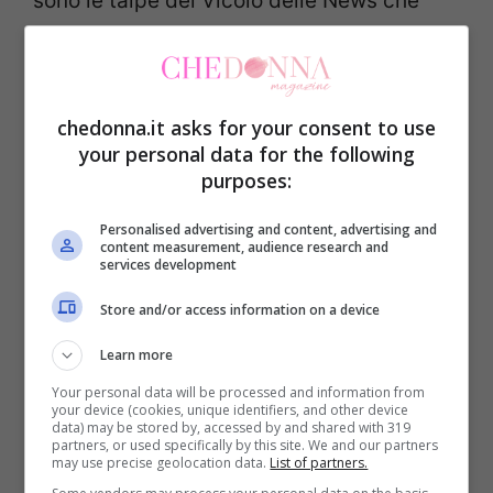
sono le talpe del Vicolo delle News che
raccontano l’ingresso di
Beatrice e Chiara.
Dopo aver ripercorso ciò che è accaduto
chedonna.it asks for your consent to use
durante il percorso, Davide ha fatto
your personal data for the following
purposes:
entrare Beatrice a cui ha spiegato di
essere stato colpito dal “
suo essere
Personalised advertising and content, advertising and
content measurement, audience research and
bambina
“, ma di aver capito che non
services development
poteva essere lei la scelta. Il momento è
Store and/or access information on a device
stato condito sia dalle lacrime di Beatrice
Learn more
che da quelle di Davide. Prima di salutarsi,
Your personal data will be processed and information from
i due si sono concessi anche un abbraccio.
your device (cookies, unique identifiers, and other device
data) may be stored by, accessed by and shared with 319
partners, or used specifically by this site. We and our partners
may use precise geolocation data.
List of partners.
Davide
ha fatto fatica a riprendersi e ha