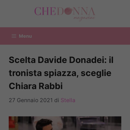
Vai
al
contenuto
Menu
Scelta Davide Donadei: il
tronista spiazza, sceglie
Chiara Rabbi
27 Gennaio 2021
di
Stella