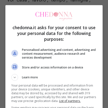
“denaro”? Quando emozione e ragione si
danno la mano, si decide meglio. Quando
una guida l’altra a occhi chiusi, si
chedonna.it asks for your consent to use
inciampa.
your personal data for the following
purposes:
Cuore e testa, scelta
Personalised advertising and content, advertising and
content measurement, audience research and
vincente
services development
Store and/or access information on a device
La soluzione non è raffreddare il cuore, ma
Learn more
dargli una bussola
. In pratica? Si parte da
Your personal data will be processed and information from
conversazioni oneste e precoci sui temi
your device (cookies, unique identifiers, and other device
data) may be stored by, accessed by and shared with 319
che contano. Parlate di futuro senza tabù:
partners, or used specifically by this site. We and our partners
may use precise geolocation data.
List of partners.
desiderio o meno di figli e in quali tempi,
Some vendors may process your personal data on the basis