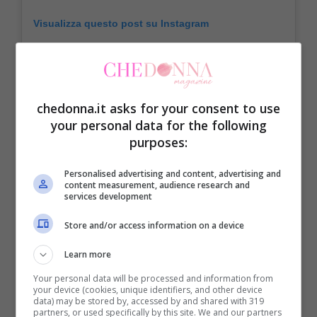
Visualizza questo post su Instagram
chedonna.it asks for your consent to use
your personal data for the following
purposes:
Personalised advertising and content, advertising and
content measurement, audience research and
services development
Store and/or access information on a device
Un post condiviso da Tacco&Punta (@taccoepunta)
Learn more
Your personal data will be processed and information from
your device (cookies, unique identifiers, and other device
Ovviamente, le scarpe vanno sempre
data) may be stored by, accessed by and shared with 319
partners, or used specifically by this site. We and our partners