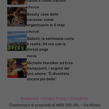
cause e come trattarli
Lifestyle
Beauty case delle
vacanze: come
organizzarlo in 5 step
Lifestyle
Galletti, la settimana corta
è realtà: 34 ore con la
stessa paga
Gossip
Michelle Hunziker ed Eros
Ramazzotti, i segreti del
loro amore: “È diventato
ancora più bello”
Redazione
-
Privacy Policy
-
Disclaimer
Chedonna.it di proprietà di WEB 365 SRL - Via Nicola