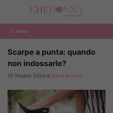
Vai
al
contenuto
Menu
Scarpe a punta: quando
non indossarle?
15 Ottobre 2024
di
Elena Arrisico