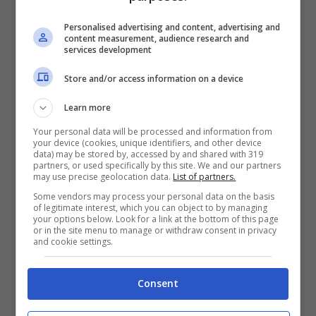
cui puoi trovarne molti qui
.
Le unghie
Personalised advertising and content, advertising and
content measurement, audience research and
perfette possono essere fatte con
services development
passaggi molto semplici
e seguendo il
Store and/or access information on a device
consiglio che segue.
Learn more
Your personal data will be processed and information from
your device (cookies, unique identifiers, and other device
data) may be stored by, accessed by and shared with 319
partners, or used specifically by this site. We and our partners
may use precise geolocation data.
List of partners.
Some vendors may process your personal data on the basis
of legitimate interest, which you can object to by managing
your options below. Look for a link at the bottom of this page
or in the site menu to manage or withdraw consent in privacy
and cookie settings.
Consent