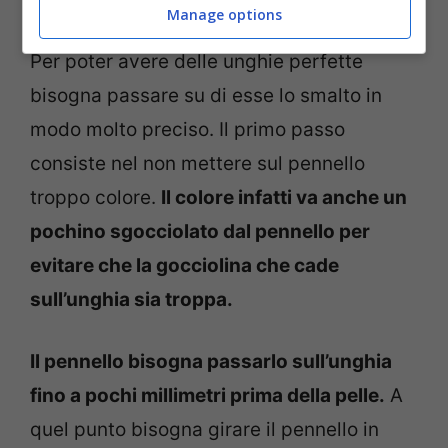
unghie perfette – chedonna.it
Manage options
Per poter avere delle unghie perfette
bisogna passare su di esse lo smalto in
modo molto preciso. Il primo passo
consiste nel non mettere sul pennello
troppo colore.
Il colore infatti va anche un
pochino sgocciolato dal pennello per
evitare che la gocciolina che cade
sull’unghia sia troppa.
Il pennello bisogna passarlo sull’unghia
fino a pochi millimetri prima della pelle.
A
quel punto bisogna girare il pennello in