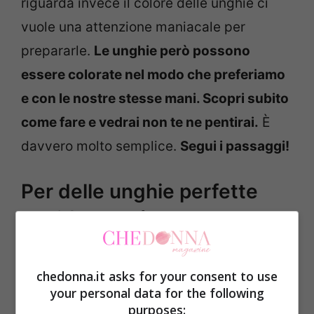
riguarda invece il colore delle unghie ci
vuole una attenzione maniacale per
prepararle.
Le unghie però possono
essere colorate nel modo che preferiamo
e con le nostre stesse mani. Scopri subito
come fare e vedrai non te ne pentirai.
È
davvero molto semplice.
Segui i passaggi!
Per delle unghie perfette
devi fare così. Provalo
subito!
chedonna.it asks for your consent to use
Le unghie perfette non esistono? Non è
your personal data for the following
purposes:
così.
Ci sono molti consigli da seguire
, di