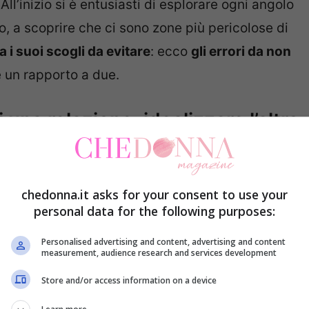
ll’inizio si è entusiasti di esplorare ogni angolo
po, a scoprire che ci sono zone più pericolose di
 i suoi scogli da evitare
: ecco
gli errori da non
e un rapporto a due.
di una relazione: idealizzare l’altro
 nella trappola
di vedere
l’altra persona come
 i propri desideri e aspettative, ignorando i difetti
chedonna.it asks for your consent to use your
to che potrebbe essere motivo di
personal data for the following purposes:
icologico, chiamato
“idealizzazione”
, è
Personalised advertising and content, advertising and content
’innamoramento, quando le emozioni intense
measurement, audience research and services development
Store and/or access information on a device