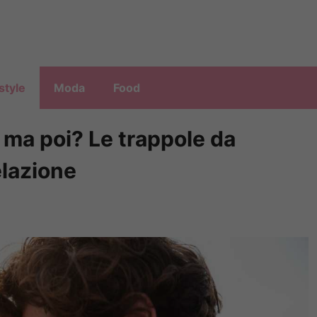
style
Moda
Food
 ma poi? Le trappole da
relazione