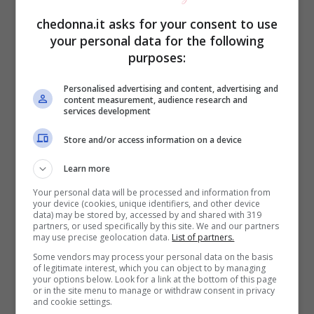
Nel Belpaese vi sono ben 18 milioni di
chedonna.it asks for your consent to use
persone in sovrappeso su 23 milioni di
your personal data for the following
purposes:
adulti italiani di cui 5 milioni di obesi. Il
fenomeno colpisce più gli uomini che le
Personalised advertising and content, advertising and
content measurement, audience research and
donne.
services development
Store and/or access information on a device
Stile di vita e dieta
Learn more
Mediterranea
Your personal data will be processed and information from
your device (cookies, unique identifiers, and other device
data) may be stored by, accessed by and shared with 319
Secondo l’associazione di categoria,
partners, or used specifically by this site. We and our partners
may use precise geolocation data.
List of partners.
fortunatamente, la
bella stagione
è un
Some vendors may process your personal data on the basis
deterrente per gli italiani
che in vista della
of legitimate interest, which you can object to by managing
your options below. Look for a link at the bottom of this page
prova costume
aumentano l’esercizio
or in the site menu to manage or withdraw consent in privacy
and cookie settings.
fisico
e iniziano a
consumare prodotti