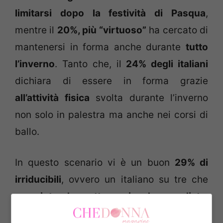
limitarsi dopo la festività di Pasqua
,
mentre il
20%, più “virtuoso”
ha cercato di
mantenersi in forma anche durante
tutto
l’inverno
. Tanto che, il
24% degli italiani
dichiara di essere in forma grazie
all’attività fisica
svolta durante l’inverno
non solo in palestra ma anche nei corsi di
ballo.
In questo scenario vi è un buon
29% di
irriducibili
, ovvero un italiano su tre che
non intende sottoporsi ad una dieta
,
indipendentemente dal proprio aspetto.