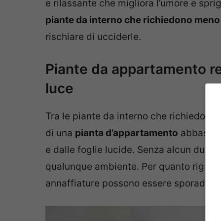
e rilassante che migliora l’umore e sprig
piante da interno che richiedono meno
rischiare di ucciderle.
Piante da appartamento re
luce
Tra le piante da interno che richiedono p
di una
pianta d’appartamento
abbastanz
e dalle foglie lucide. Senza alcun dubbi
qualunque ambiente. Per quanto riguarda
annaffiature possono essere sporadiche.