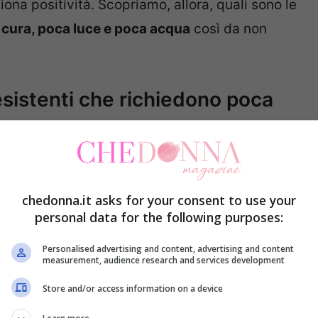
iona positività. Scopriamo, allora, quali sono le
 cura, poca luce e poca acqua
così da non
sistenti che richiedono poca
oca luce, c’è il
Ficus Elastica
. Si tratta, infatti,
a robusta, di un verde particolarmente intenso
chedonna.it asks for your consent to use your
o, è una pianta elegante che si adatta a
personal data for the following purposes:
 la luce, non ne richiede molta e anche le
Personalised advertising and content, advertising and content
measurement, audience research and services development
 È perfetta, quindi, per
decorare casa
.
Store and/or access information on a device