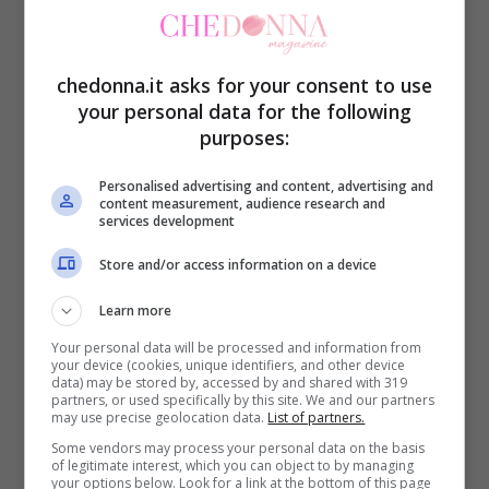
Era il 2 giugno del 1742 quando a Firenze,
precisamente in Via San Cristofano in zona
chedonna.it asks for your consent to use
Santa Croce, venne ritrovato il cadavere
your personal data for the following
purposes:
sgozzato di una prostituta di nome
Mariuccia. La polizia dell’epoca non
Personalised advertising and content, advertising and
content measurement, audience research and
avendo molti elementi per indagare si
services development
misero a controllare i banchi dei pegni
Store and/or access information on a device
della città e in breve tempo, il vestito della
Learn more
malcapitata arrivò venne trovato. Dal
Your personal data will be processed and information from
your device (cookies, unique identifiers, and other device
banco dei pegni, risalirono alle persona
data) may be stored by, accessed by and shared with 319
partners, or used specifically by this site. We and our partners
che portò l’abito, un barbiere della zona di
may use precise geolocation data.
List of partners.
Via Romana, Antonio di Vittorio Giani. Il
Some vendors may process your personal data on the basis
of legitimate interest, which you can object to by managing
giovane di 22 anni, venne arrestato e
your options below. Look for a link at the bottom of this page