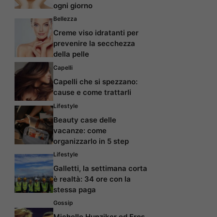
ogni giorno
Bellezza
Creme viso idratanti per
prevenire la secchezza
della pelle
Capelli
Capelli che si spezzano:
cause e come trattarli
Lifestyle
Beauty case delle
vacanze: come
organizzarlo in 5 step
Lifestyle
Galletti, la settimana corta
è realtà: 34 ore con la
stessa paga
Gossip
Michelle Hunziker ed Eros