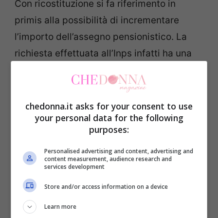
Con ricostituzione si fa riferimento in
primis alla possibilità di incrementare
l’importo dell’assegno pensionistico. La
richiesta effettuata all’Inps infatti ha una
finalità ovvero fare in modo che anche i
contributi riferiti a periodi anteriori
rispetto alla decorrenza
della pensione
chedonna.it asks for your consent to use
your personal data for the following
vengano considerati nel conteggio. Un
purposes:
esempio è legato a quei contributi versati
Personalised advertising and content, advertising and
dopo che il calcolo del trattamento
content measurement, audience research and
services development
pensionistico è già stato effettuato:
lasciarli indietro significa perdere la
Store and/or access information on a device
possibilità di generare un
surplus
Learn more