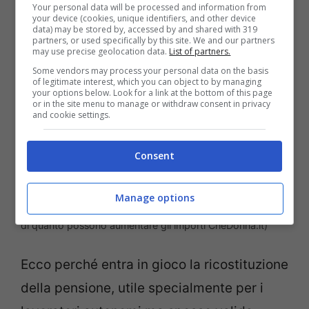
aggiuntivo sull’assegno previdenziale.
Your personal data will be processed and information from
your device (cookies, unique identifiers, and other device
data) may be stored by, accessed by and shared with 319
partners, or used specifically by this site. We and our partners
may use precise geolocation data.
List of partners.
Some vendors may process your personal data on the basis
of legitimate interest, which you can object to by managing
your options below. Look for a link at the bottom of this page
or in the site menu to manage or withdraw consent in privacy
and cookie settings.
Consent
Manage options
Ricostruzione reddituale per pensione e quattordicesima:
di quanto possono aumentare gli importi CheDonna.it)
Ecco perché entra in gioco la ricostituzione
della pensione, utile specialmente per i