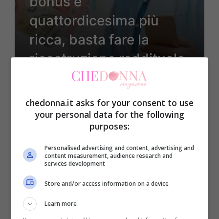
bonus e
quattordicesima più
ricca, basta fare la
ricostruzione reddituale
chedonna.it asks for your consent to use
11 Settembre 2023
your personal data for the following
purposes:
Personalised advertising and content, advertising and
content measurement, audience research and
services development
Store and/or access information on a device
Attualità
Learn more