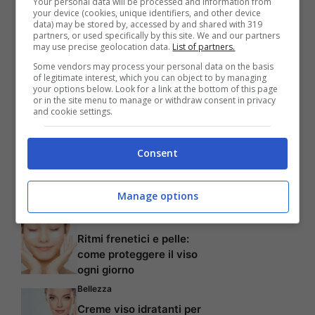
Vite al limite, la storia
Your personal data will be processed and information from
your device (cookies, unique identifiers, and other device
più bella e di maggior
data) may be stored by, accessed by and shared with 319
partners, or used specifically by this site. We and our partners
may use precise geolocation data.
List of partners.
successo: ora il paziente
Some vendors may process your personal data on the basis
of legitimate interest, which you can object to by managing
è un padre felice
your options below. Look for a link at the bottom of this page
or in the site menu to manage or withdraw consent in privacy
and cookie settings.
Consent
Articoli recenti
Manage options
Bellezza
Ritmi frenetici e pelle:
come proteggere il viso
ogni giorno
Bellezza
Creme viso idratanti per