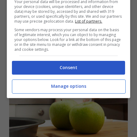
zucchero a velo per la superficie
Your personal data will be processed and information from
your device (cookies, unique identifiers, and other device
q.b.
data) may be stored by, accessed by and shared with 319
partners, or used specifically by this site. We and our partners
2 mele (rosse o gialle)
may use precise geolocation data.
List of partners.
Some vendors may process your personal data on the basis
of legitimate interest, which you can object to by managing
Procedimento | Pan di mele – la
your options below. Look for a link at the bottom of this page
or in the site menu to manage or withdraw consent in privacy
ricetta
and cookie settings.
Consent
Manage options