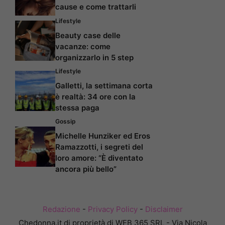
cause e come trattarli
Lifestyle
Beauty case delle
vacanze: come
organizzarlo in 5 step
Lifestyle
Galletti, la settimana corta
è realtà: 34 ore con la
stessa paga
Gossip
Michelle Hunziker ed Eros
Ramazzotti, i segreti del
loro amore: “È diventato
ancora più bello”
Redazione
-
Privacy Policy
-
Disclaimer
Chedonna.it di proprietà di WEB 365 SRL - Via Nicola