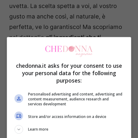
uvetta. La scelta spetta a voi, al vostro
gusto ma anche così, al naturale, è
perfetta, ve lo garantisco! Ma scopriamo
nel dettaglio
gli ingredienti che ti
serviranno per il Pan di Mele!
chedonna.it asks for your consent to use
Ingredienti per 6 persone
your personal data for the following
purposes:
1 uovo
Personalised advertising and content, advertising and
300 grammi di farina
content measurement, audience research and
services development
70 grammi di burro
Store and/or access information on a device
180 grammi di zucchero semolato
16 grammi di lievito per dolci
Learn more