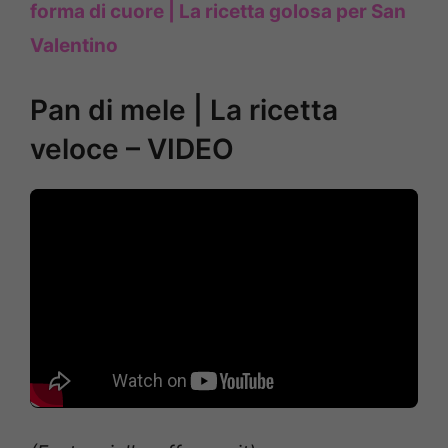
forma di cuore | La ricetta golosa per San
Valentino
Pan di mele | La ricetta
veloce – VIDEO