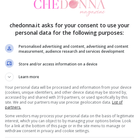
chedonna.it asks for your consent to use your
personal data for the following purposes:
nte a salire e lo stesso premier nepalese,
Sushil
otrebbe salire fino a 10 mila. Le
Nazioni Unite
Personalised advertising and content, advertising and content
measurement, audience research and services development
 persone
che sono state colpite dal sisma di cui
Store and/or access information on a device
i.
Learn more
postato la capitale Kathmandu
di diversi metri
Your personal data will be processed and information from your device
(cookies, unique identifiers, and other device data) may be stored by,
rest sarebbe rimasta invariata secondo i primi
accessed by and shared with 319 partners, or used specifically by this
site. We and our partners may use precise geolocation data.
List of
 media locali.
partners.
Some vendors may process your personal data on the basis of legitimate
interest, which you can object to by managing your options below. Look
talia, in quanto in Nepal sono deceduti quattro
for a link at the bottom of this page or in the site menu to manage or
withdraw consent in privacy and cookie settings.
 Pojer
,
Oskar Piazza
e
Gigliola Mancinelli
e vi