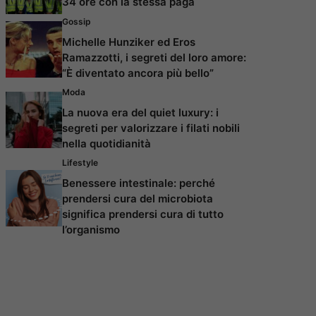
34 ore con la stessa paga
Gossip
Michelle Hunziker ed Eros
Ramazzotti, i segreti del loro amore:
“È diventato ancora più bello”
Moda
La nuova era del quiet luxury: i
segreti per valorizzare i filati nobili
nella quotidianità
Lifestyle
Benessere intestinale: perché
prendersi cura del microbiota
significa prendersi cura di tutto
l’organismo