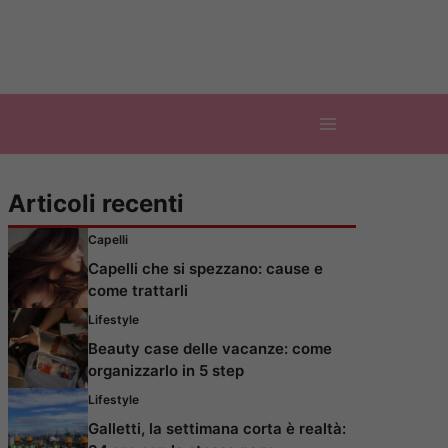
Articoli recenti
Capelli
Capelli che si spezzano: cause e
come trattarli
Lifestyle
Beauty case delle vacanze: come
organizzarlo in 5 step
Lifestyle
Galletti, la settimana corta è realtà: