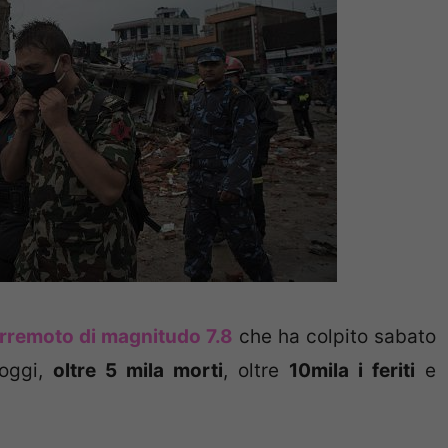
erremoto di magnitudo 7.8
che ha colpito sabato
oggi,
oltre 5 mila morti
, oltre
10mila i feriti
e