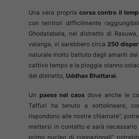
Una vera propria
corsa contro il tem
con territori difficilmente raggiungib
Ghodatabela, nel distretto di Rasuwa,
valanga, vi sarebbero circa
250 disper
naturale molto battuto dagli amanti del 
cattivo tempo e la pioggia stanno ostaco
del distretto,
Uddhav Bhattarai
.
Un
paese nel caos
dove anche le comu
Taffuri ha tenuto a sottolineare, c
rispondono alle nostre chiamate”, pot
mettersi in contatto e sarà necessario
primo nucleo di connazionali” potrebb