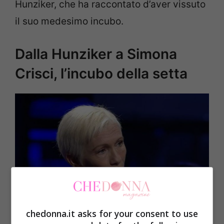
Hunziker, che ha raccontato d’aver vissuto
il suo medesimo incubo.
Dalla Hunziker a Simona
Crisci, l’incubo della setta
chedonna.it asks for your consent to use