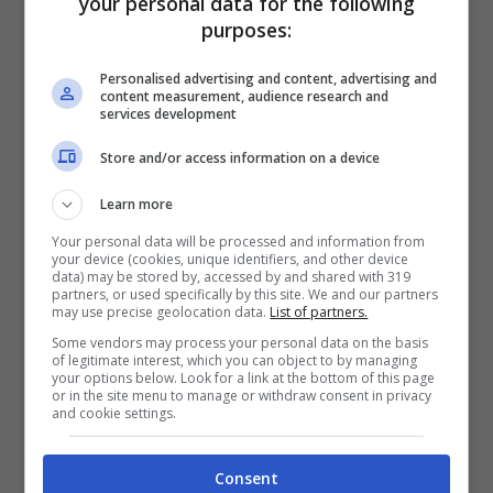
your personal data for the following
purposes:
Al tempo in cui la
Hunziker riteneva ottima
Personalised advertising and content, advertising and
content measurement, audience research and
l’influenza di Clelia, introdusse nella setta
services development
anche la sua miglior amica
, Simona
Crisci
Store and/or access information on a device
che, intervistata da ‘Oggi’, ha spiegato
Learn more
quanto accaduto: “L’ha fatto per il mio
Your personal data will be processed and information from
bene, perché all’inizio Clelia non era la
your device (cookies, unique identifiers, and other device
data) may be stored by, accessed by and shared with 319
persona pericolosa che si è rivelata in
partners, or used specifically by this site. We and our partners
may use precise geolocation data.
List of partners.
seguito. Eravamo entrambe giovani e
Some vendors may process your personal data on the basis
of legitimate interest, which you can object to by managing
senza rendercene conto abbiamo messo le
your options below. Look for a link at the bottom of this page
or in the site menu to manage or withdraw consent in privacy
nostre vite nelle sue mani. Così è iniziato
and cookie settings.
un incubo durato quasi 5 anni”.
Consent