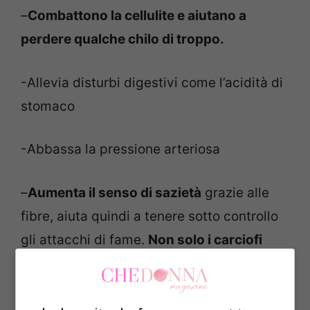
–
Combattono la cellulite e aiutano a
perdere qualche chilo di troppo.
-Allevia disturbi digestivi come l’acidità di
stomaco
-Abbassa la pressione arteriosa
–
Aumenta il senso di sazietà
grazie alle
fibre, aiuta quindi a tenere sotto controllo
gli attacchi di fame.
Non solo i carciofi
scopri quali altri alimenti puoi assumere.
-Proprietà diuretiche: infatti aiuta ad