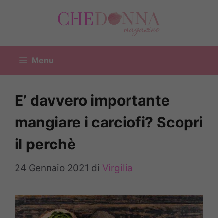
Vai
al
contenuto
Menu
E’ davvero importante
mangiare i carciofi? Scopri
il perchè
24 Gennaio 2021
di
Virgilia