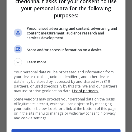
chedonna.it asks for your consent to use
your personal data for the following
eliminare le tossine presenti nel nostro
purposes:
organismo.
Personalised advertising and content, advertising and
content measurement, audience research and
Sono
verdure che non apportano molte
services development
calorie
motivo per cui si possono inserire
Store and/or access information on a device
in una dieta sana ed equilibrata. Hanno un
Learn more
basso indice glicemico quindi consigliato
Your personal data will be processed and information from
anche alle persone che vogliono
your device (cookies, unique identifiers, and other device
data) may be stored by, accessed by and shared with 319
mantenere bassi i livelli di glicemia.
partners, or used specifically by this site. We and our partners
may use precise geolocation data.
List of partners.
Sicuramente sarà il medico che potrà
Some vendors may process your personal data on the basis
of legitimate interest, which you can object to by managing
consigliarvi al meglio come inserire nella
your options below. Look for a link at the bottom of this page
or in the site menu to manage or withdraw consent in privacy
dieta i carciofi.
and cookie settings.