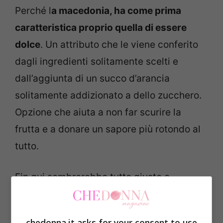
Perché l
a macedonia, ha come prima
caratteristica proprio quella di essere
dolce
. Un attributo che le viene conferito
dagli ingredienti solitamente scelti e
dall’aggiunta di un succo d’arancia
solitamente addizionato a dello zucchero.
Opzione che aiuta a non far scurire la
frutta e a donare un sapore più rotondo al
tutto.
Fin qui sembrerebbe tutto giusto e
perfetto. Purtroppo, però, a detta degli
esperti non è affatto così. Sembra infatti
chedonna.it asks for your consent to use