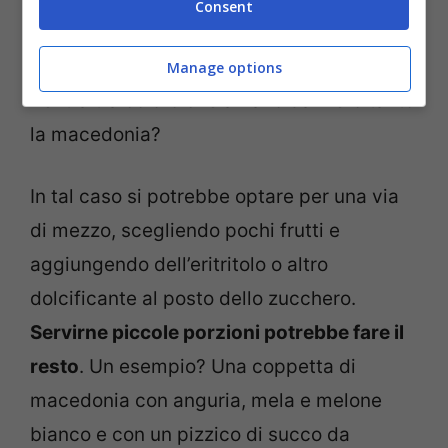
Consent
sempre vicino a fonti proteiche in modo da
bilanciare il pasto. Come fare, però, se si
Manage options
rientra tra coloro che amano davvero tanto
la macedonia?
In tal caso si potrebbe optare per una via
di mezzo, scegliendo pochi frutti e
aggiungendo dell’eritritolo o altro
dolcificante al posto dello zucchero.
Servirne piccole porzioni potrebbe fare il
resto
. Un esempio? Una coppetta di
macedonia con anguria, mela e melone
bianco e con un pizzico di succo da