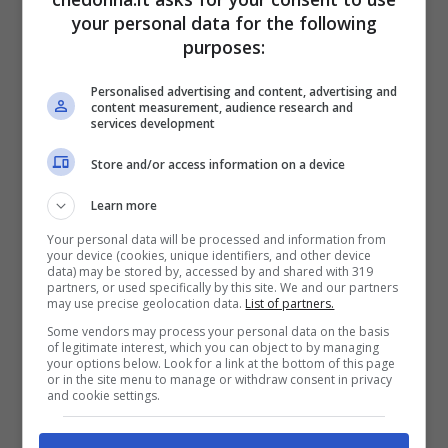
che la macedonia sia una scelta del tutto
your personal data for the following
errata e per almeno due buoni motivi. Il
purposes:
primo consiste nel
mettere insieme tanti
Personalised advertising and content, advertising and
content measurement, audience research and
frutti diversi
perdendo un po’ il controllo
services development
sul loro effettivo quantitativo di zuccheri. Il
Store and/or access information on a device
secondo è proprio lo zucchero che viene
Learn more
aggiunto per addolcire al tutto e che unito
Your personal data will be processed and information from
alla macedonia ne fa un piatto dall’indice
your device (cookies, unique identifiers, and other device
data) may be stored by, accessed by and shared with 319
glicemico alto, tanto da raggiungere quasi
partners, or used specifically by this site. We and our partners
may use precise geolocation data.
List of partners.
quello di alcuni dolci.
Some vendors may process your personal data on the basis
of legitimate interest, which you can object to by managing
your options below. Look for a link at the bottom of this page
Sempre a detta degli esperti il consiglio è
or in the site menu to manage or withdraw consent in privacy
and cookie settings.
quindi quello di
evitare la macedonia per
preferirle un frutto da mangiare da solo
e