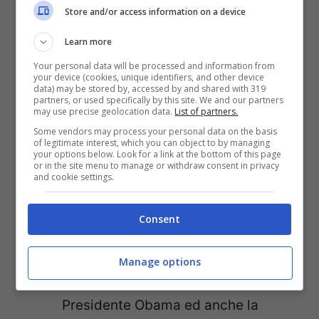
Store and/or access information on a device
protezione ambientale. La Howard
University le ha assegnato il suo
Learn more
Outstanding Alumni Award per
Your personal data will be processed and information from
your device (cookies, unique identifiers, and other device
“opera straordinaria nei campi della
data) may be stored by, accessed by and shared with 319
partners, or used specifically by this site. We and our partners
legge e del servizio pubblico.
may use precise geolocation data.
List of partners.
Some vendors may process your personal data on the basis
Curiosità:
importanti riviste
of legitimate interest, which you can object to by managing
your options below. Look for a link at the bottom of this page
americane sia giuridiche che di altor
or in the site menu to manage or withdraw consent in privacy
and cookie settings.
genere l’hanno definita in questi anni
fra le donne più influenti ed
Consent
importanti. Gode dell’appoggio di
personaggi illustri del mondo della
Manage options
politica statunitense fra cui l’ex
Presidente Obama ed anche la