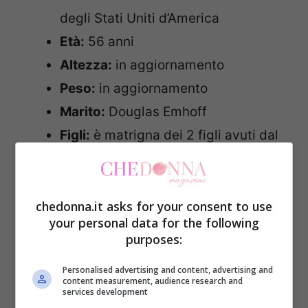
degli Stati Uniti d’America
Età:
56 anni
Altezza:
in aggiornamento
Peso:
in aggiornamento
Marito:
Douglas Emhoff
Figli:
è matrigna dei 2 figli avuti dal
precedente matrimonio del marito
Patrimonio:
ad agosto 2019, Harris
e il marito avevano un patrimonio
chedonna.it asks for your consent to use
your personal data for the following
netto stimato in 5,8 milioni di dollari
purposes:
Onorificenze e premi:
l’ECOS
Personalised advertising and content, advertising and
Environmental Award per
content measurement, audience research and
services development
l’autorevole impulso da lei dato alla