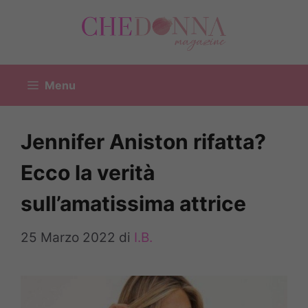
Vai
al
contenuto
Menu
Jennifer Aniston rifatta?
Ecco la verità
sull’amatissima attrice
25 Marzo 2022
di
I.B.