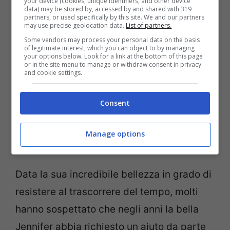
your device (cookies, unique identifiers, and other device
classificata undicesima nella classifica
data) may be stored by, accessed by and shared with 319
partners, or used specifically by this site. We and our partners
delle donne più ricche nel settore dello
may use precise geolocation data.
List of partners.
spettacolo, con un net worth pari a 110
Some vendors may process your personal data on the basis
of legitimate interest, which you can object to by managing
milioni di dollari. Non male per una ragazza
your options below. Look for a link at the bottom of this page
or in the site menu to manage or withdraw consent in privacy
and cookie settings.
di origini greche cresciuta nei sobborghi di
New York.
Consent
Ma Jennifer Aniston è
Manage options
rifatta?
Data la sua incredibile bellezza in grado di
resistere al trascorrere del tempo, molti
hanno sospettato che negli anni la bella
Jennifer abbia richiesto un aiuto da parte