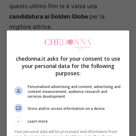
questo ultimo film le è valsa una
candidatura ai Golden Globe
per la
migliore attrice.
Forse non tutti sanno che nel 2004 e nel
2016 è stata nominata come “
la donna più
chedonna.it asks for your consent to use
your personal data for the following
bella del mondo
” dalla prestigiosa rivista
purposes:
statunitense People, mentre nel 2011 è
stata dichiarata “la donna più sexy di tutti i
Personalised advertising and content, advertising and
content measurement, audience research and
services development
tempi” dal magazine Men’s Health. Tutto
questo successo si è ovviamente tradotto
Store and/or access information on a device
in guadagni da capogiro. È infatti una delle
Learn more
attrici più pagate di Hollywood e si è
Your personal data will be processed and information from