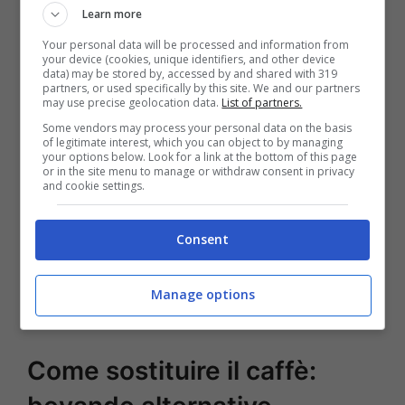
il sapore del caffè, ma non è poi sano,
Learn more
soprattutto se è un abitudine frequente.
A
Your personal data will be processed and information from
your device (cookies, unique identifiers, and other device
lungo andare l’alcool aggiunto al caffè non
data) may be stored by, accessed by and shared with 319
partners, or used specifically by this site. We and our partners
fa altro che determinare dei problemi di
may use precise geolocation data.
List of partners.
Some vendors may process your personal data on the basis
salute, tra cui la dipendenza.
of legitimate interest, which you can object to by managing
your options below. Look for a link at the bottom of this page
or in the site menu to manage or withdraw consent in privacy
and cookie settings.
Se l’idea di bere il caffè amaro non vi va e
non volete rinunciare al gusto del caffè,
Consent
potete aggiungere un pò di cannella,
l’essenza di vaniglia o del latte vegetale
Manage options
come di soia o mandorle.
Come sostituire il caffè: