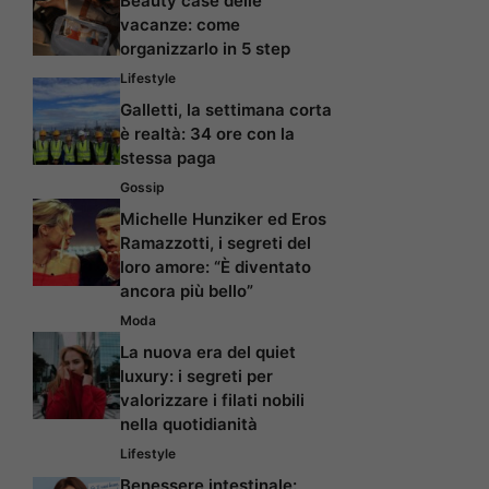
Beauty case delle
vacanze: come
organizzarlo in 5 step
Lifestyle
Galletti, la settimana corta
è realtà: 34 ore con la
stessa paga
Gossip
Michelle Hunziker ed Eros
Ramazzotti, i segreti del
loro amore: “È diventato
ancora più bello”
Moda
La nuova era del quiet
luxury: i segreti per
valorizzare i filati nobili
nella quotidianità
Lifestyle
Benessere intestinale: