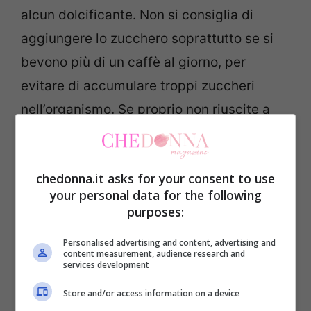
alcun dolcificante. Non si consiglia di
aggiungere lo zucchero soprattutto se si
bevono più di un caffè al giorno, per
evitare di accumulare troppi zuccheri
nell’organismo. Se proprio non riuscite a
rinunciare alo zucchero potete provare uno
alternativo allo zucchero bianco come
chedonna.it asks for your consent to use
quello di canna,
scoprite eventuali
your personal data for the following
alternative.
purposes:
Personalised advertising and content, advertising and
content measurement, audience research and
services development
3-Alcol:
un ingrediente davvero
improponibile, che va non solo ad alterare
Store and/or access information on a device